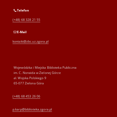
Telefon
(+48) 68 328 21 55
E-Mail
kontakt@zbc.uz.zgora.pl
Wojewódzka i Miejska Biblioteka Publiczna
im. C. Norwida w Zielonej Górze
al. Wojska Polskiego 9
65-077 Zielona Góra
(+48) 68 453 26 06
p.karp@biblioteka.zgora.pl