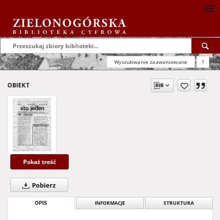
Wyszukiwanie zaawansowane
?
OBIEKT
Pokaż treść
Pobierz
OPIS
INFORMACJE
STRUKTURA