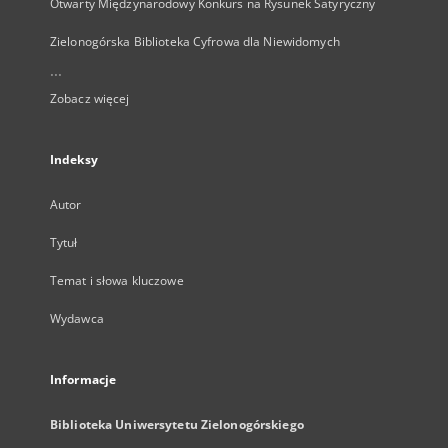
Otwarty Międzynarodowy Konkurs na Rysunek Satyryczny
Zielonogórska Biblioteka Cyfrowa dla Niewidomych
...
Zobacz więcej
Indeksy
Autor
Tytuł
Temat i słowa kluczowe
Wydawca
Informacje
Biblioteka Uniwersytetu Zielonogórskiego