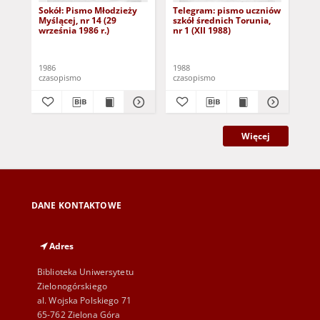
Sokół: Pismo Młodzieży
Telegram: pismo uczniów
Te
Myślącej, nr 14 (29
szkół średnich Torunia,
szk
września 1986 r.)
nr 1 (XII 1988)
nr 
1986
1988
198
czasopismo
czasopismo
cza
Więcej
DANE KONTAKTOWE
Adres
Biblioteka Uniwersytetu
Zielonogórskiego
al. Wojska Polskiego 71
65-762 Zielona Góra