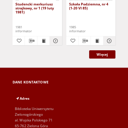
Studencki merkuriusz
Szkoła Podziemna, nr 4
Szk
strajkowy, nr 1 (19 luty
(1-20 VI 85)
(1-
1981)
1981
1985
198
informator
informator
inf
Więcej
DANE KONTAKTOWE
Adres
Biblioteka Uniwersytetu
Zielonogórskiego
al. Wojska Polskiego 71
65-762 Zielona Góra