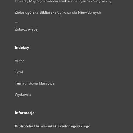
Otwarty Międzynarodowy Konkurs na Rysunek Satyryczny
Zielonogórska Biblioteka Cyfrowa dla Niewidomych
...
Zobacz więcej
Indeksy
Autor
Tytuł
Temat i słowa kluczowe
Wydawca
Informacje
Biblioteka Uniwersytetu Zielonogórskiego