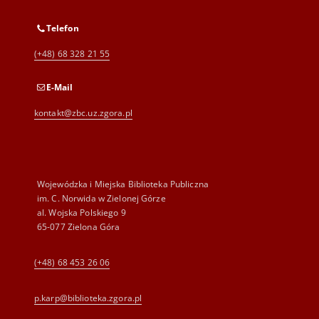
Telefon
(+48) 68 328 21 55
E-Mail
kontakt@zbc.uz.zgora.pl
Wojewódzka i Miejska Biblioteka Publiczna
im. C. Norwida w Zielonej Górze
al. Wojska Polskiego 9
65-077 Zielona Góra
(+48) 68 453 26 06
p.karp@biblioteka.zgora.pl