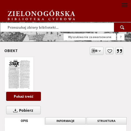
Wyszukiwanie zaawansowane
?
OBIEKT
Pokaż treść
Pobierz
OPIS
INFORMACJE
STRUKTURA