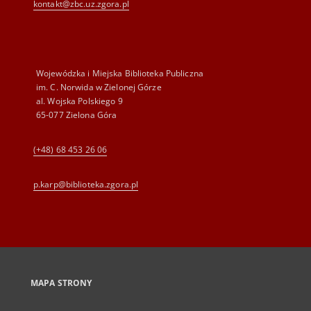
kontakt@zbc.uz.zgora.pl
Wojewódzka i Miejska Biblioteka Publiczna
im. C. Norwida w Zielonej Górze
al. Wojska Polskiego 9
65-077 Zielona Góra
(+48) 68 453 26 06
p.karp@biblioteka.zgora.pl
MAPA STRONY