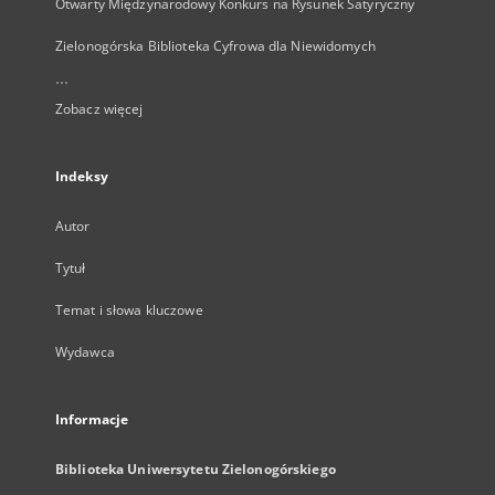
Otwarty Międzynarodowy Konkurs na Rysunek Satyryczny
Zielonogórska Biblioteka Cyfrowa dla Niewidomych
...
Zobacz więcej
Indeksy
Autor
Tytuł
Temat i słowa kluczowe
Wydawca
Informacje
Biblioteka Uniwersytetu Zielonogórskiego