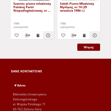
Szaniec: pismo młodzieży
Sokół: Pismo Młodzieży
Te
Polskiej Partii
Myślącej, nr 14 (29
szk
Niepodległościowej, nr 1
września 1986 r.)
nr 
(kwiecień1989)
1989
1986
198
czasopismo
czasopismo
cza
Więcej
DANE KONTAKTOWE
Adres
Biblioteka Uniwersytetu
Zielonogórskiego
al. Wojska Polskiego 71
65-762 Zielona Góra