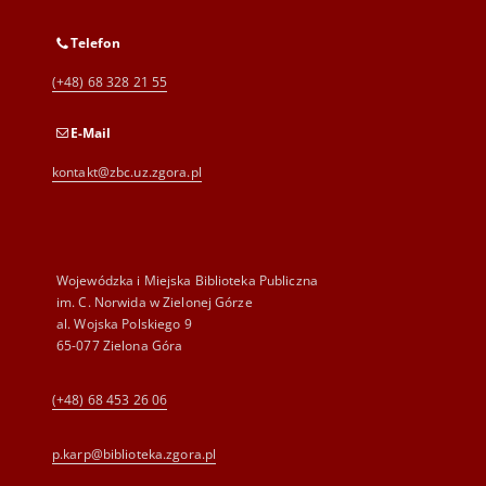
Telefon
(+48) 68 328 21 55
E-Mail
kontakt@zbc.uz.zgora.pl
Wojewódzka i Miejska Biblioteka Publiczna
im. C. Norwida w Zielonej Górze
al. Wojska Polskiego 9
65-077 Zielona Góra
(+48) 68 453 26 06
p.karp@biblioteka.zgora.pl