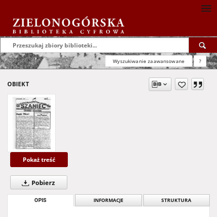
Wyszukiwanie zaawansowane
?
OBIEKT
Pokaż treść
Pobierz
OPIS
INFORMACJE
STRUKTURA