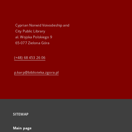
Cyprian Norwid Voivodeship and
City Public Library
al. Wojska Polskiego 9
65-077 Zielona Góra
(+48) 68 453 26 06
p.karp@biblioteka.zgora.pl
SITEMAP
Main page