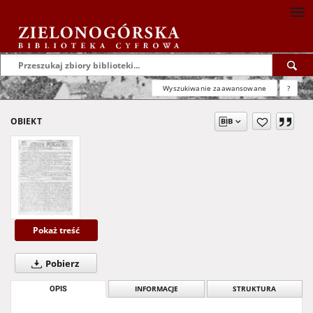
Wyszukiwanie zaawansowane
?
OBIEKT
Pokaż treść
Pobierz
OPIS
INFORMACJE
STRUKTURA