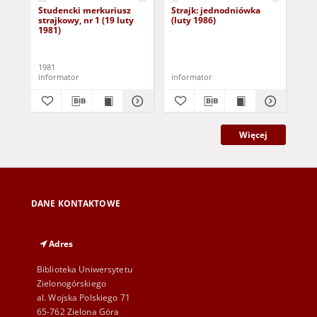
Studencki merkuriusz
Strajk: jednodniówka
Szk
strajkowy, nr 1 (19 luty
(luty 1986)
(1-
1981)
1981
198
informator
informator
inf
Więcej
DANE KONTAKTOWE
Adres
Biblioteka Uniwersytetu
Zielonogórskiego
al. Wojska Polskiego 71
65-762 Zielona Góra