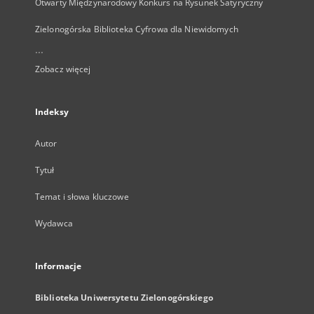
Otwarty Międzynarodowy Konkurs na Rysunek Satyryczny
Zielonogórska Biblioteka Cyfrowa dla Niewidomych
...
Zobacz więcej
Indeksy
Autor
Tytuł
Temat i słowa kluczowe
Wydawca
Informacje
Biblioteka Uniwersytetu Zielonogórskiego