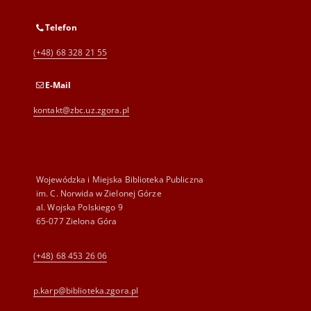
Telefon
(+48) 68 328 21 55
E-Mail
kontakt@zbc.uz.zgora.pl
Wojewódzka i Miejska Biblioteka Publiczna
im. C. Norwida w Zielonej Górze
al. Wojska Polskiego 9
65-077 Zielona Góra
(+48) 68 453 26 06
p.karp@biblioteka.zgora.pl