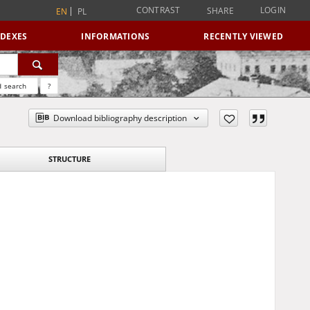
CONTRAST
LOGIN
SHARE
EN
PL
NDEXES
INFORMATIONS
RECENTLY VIEWED
 search
?
Download bibliography description
STRUCTURE