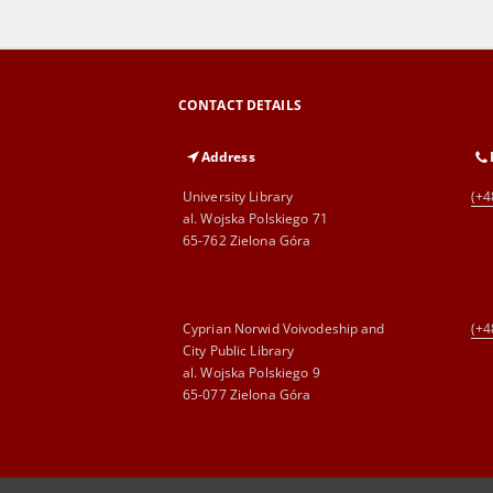
CONTACT DETAILS
Address
University Library
(+4
al. Wojska Polskiego 71
65-762 Zielona Góra
Cyprian Norwid Voivodeship and
(+4
City Public Library
al. Wojska Polskiego 9
65-077 Zielona Góra