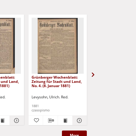
enblatt:
Grünberger Wochenblatt:
Grünberger Wochenbla
t und Land,
Zeitung für Stadt und Land,
Zeitung für Stadt und 
 1881)
No. 4. (8. Januar 1881)
No. 3. (6. Januar 1881)
Red.
Levysohn, Ulrich. Red.
Levysohn, Ulrich. Red.
1881
1881
czasopismo
czasopismo
More