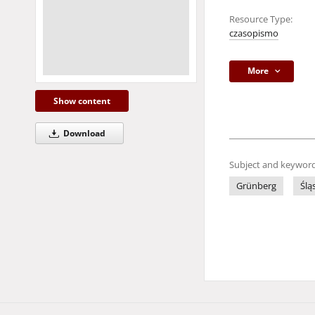
Resource Type:
czasopismo
More
Show content
Download
Subject and keyword
Grünberg
Ślą