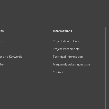
xes
Informations
or
Project description
Project Participants
ct and Keywords
Technical information
sher
Frequently asked questions
Contact