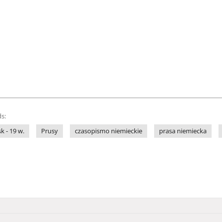
s:
sk - 19 w.
Prusy
czasopismo niemieckie
prasa niemiecka