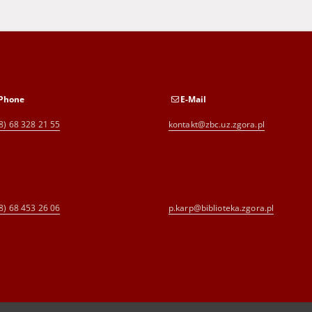
Phone
E-Mail
8) 68 328 21 55
kontakt@zbc.uz.zgora.pl
8) 68 453 26 06
p.karp@biblioteka.zgora.pl