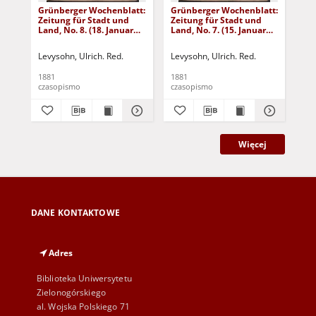
Grünberger Wochenblatt:
Grünberger Wochenblatt:
Gr
Zeitung für Stadt und
Zeitung für Stadt und
Zei
Land, No. 8. (18. Januar
Land, No. 7. (15. Januar
Lan
1881)
1881)
18
Levysohn, Ulrich. Red.
Levysohn, Ulrich. Red.
Lev
1881
1881
188
czasopismo
czasopismo
cza
Więcej
DANE KONTAKTOWE
Adres
Biblioteka Uniwersytetu
Zielonogórskiego
al. Wojska Polskiego 71