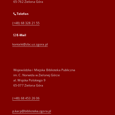
65-762 Zielona Góra
Telefon
(+48) 68 328 21 55
E-Mail
kontakt@zbc.uz.zgora.pl
Wojewódzka i Miejska Biblioteka Publiczna
im. C. Norwida w Zielonej Górze
al. Wojska Polskiego 9
65-077 Zielona Góra
(+48) 68 453 26 06
p.karp@biblioteka.zgora.pl