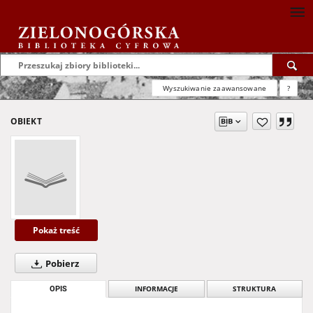
Wyszukiwanie zaawansowane
?
OBIEKT
Pokaż treść
Pobierz
OPIS
INFORMACJE
STRUKTURA