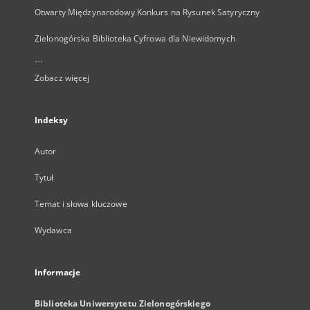
Otwarty Międzynarodowy Konkurs na Rysunek Satyryczny
Zielonogórska Biblioteka Cyfrowa dla Niewidomych
...
Zobacz więcej
Indeksy
Autor
Tytuł
Temat i słowa kluczowe
Wydawca
Informacje
Biblioteka Uniwersytetu Zielonogórskiego