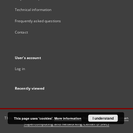
Technical information
Frequently asked questions
Contact
User's account
Log in
Recently viewed
This service runs on
DInGO dLibra 6.3.21
software created by
I understand
Poznan
This page uses 'cookies'.
More information
Supercomputing and Networking Center (PSNC)