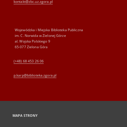
kontakt@zbc.uz.zgora.pl
Wojewódzka i Miejska Biblioteka Publiczna
im. C. Norwida w Zielonej Górze
al. Wojska Polskiego 9
65-077 Zielona Góra
(+48) 68 453 26 06
p.karp@biblioteka.zgora.pl
MAPA STRONY