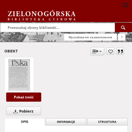
Wyszukiwanie zaawansowane
?
OBIEKT
Pokaż treść
Pobierz
OPIS
INFORMACJE
STRUKTURA