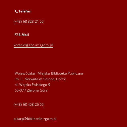
Telefon
(+48) 68 328 21 55
E-Mail
kontakt@zbc.uz.zgora.pl
Wojewódzka i Miejska Biblioteka Publiczna
im. C. Norwida w Zielonej Górze
al. Wojska Polskiego 9
65-077 Zielona Góra
(+48) 68 453 26 06
p.karp@biblioteka.zgora.pl