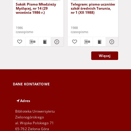
Sokół: Pismo Młodzieży
Telegram: pismo uczniów
Te
Myślącej, nr 14 (29
szkół średnich Torunia,
szk
września 1986 r.)
nr 1 (XII 1988)
nr 
1986
1988
198
czasopismo
czasopismo
cza
Więcej
DANE KONTAKTOWE
Adres
Biblioteka Uniwersytetu
Zielonogórskiego
al. Wojska Polskiego 71
65-762 Zielona Góra