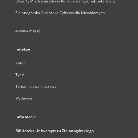
Otwarty Międzynarodowy Konkurs na Rysunek Satyryczny
Zielonogórska Biblioteka Cyfrowa dla Niewidomych
...
Zobacz więcej
Indeksy
Autor
Tytuł
Temat i słowa kluczowe
Wydawca
Informacje
Biblioteka Uniwersytetu Zielonogórskiego