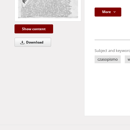
More
Show content
Download
Subject and keyword
czasopismo
w