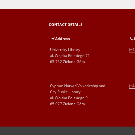
CONTACT DETAILS
Address
University Library
(+4
al. Wojska Polskiego 71
65-762 Zielona Góra
Cyprian Norwid Voivodeship and
(+4
City Public Library
al. Wojska Polskiego 9
65-077 Zielona Góra