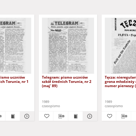
pismo uczniów
Telegram: pismo uczniów
Tęcza: nieregula
ich Torunia, nr 1
szkół średnich Torunia, nr 2
grona młodzieży 
(maj' 89)
numer pierwszy (
1989
1989
czasopismo
czasopismo