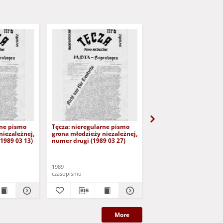
rne pismo
Tęcza: nieregularne pismo
Tęcza: nieregularne p
niezależnej,
grona młodzieży niezależnej,
grona młodzieży niezal
1989 03 13)
numer drugi (1989 03 27)
nr 5/6 (13.XII.1989)
1989
1989
czasopismo
czasopismo
More