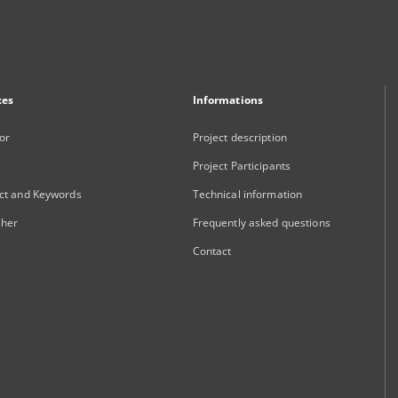
xes
Informations
or
Project description
Project Participants
ct and Keywords
Technical information
sher
Frequently asked questions
Contact