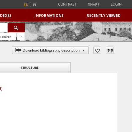
CONTRAST
LOGIN
SHARE
EN
PL
NDEXES
INFORMATIONS
RECENTLY VIEWED
 search
?
Download bibliography description
STRUCTURE
9)