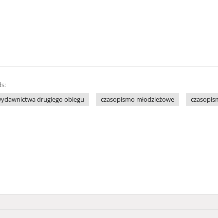
s:
ydawnictwa drugiego obiegu
czasopismo młodzieżowe
czasopism