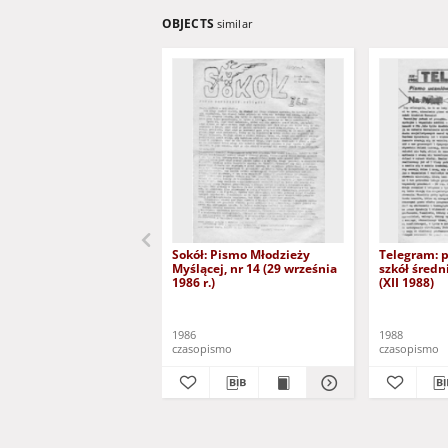
OBJECTS
similar
Sokół: Pismo Młodzieży
Telegram: 
Myślącej, nr 14 (29 września
szkół średn
1986 r.)
(XII 1988)
1986
1988
czasopismo
czasopismo