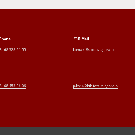
Phone
E-Mail
8) 68 328 21 55
kontakt@zbc.uz.zgora.pl
8) 68 453 26 06
p.karp@biblioteka.zgora.pl