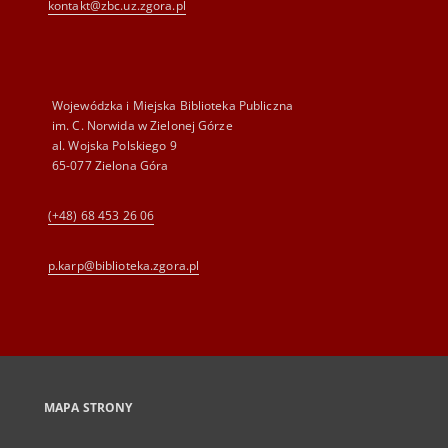
kontakt@zbc.uz.zgora.pl
Wojewódzka i Miejska Biblioteka Publiczna
im. C. Norwida w Zielonej Górze
al. Wojska Polskiego 9
65-077 Zielona Góra
(+48) 68 453 26 06
p.karp@biblioteka.zgora.pl
MAPA STRONY