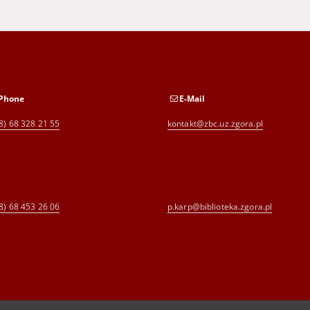
Phone
E-Mail
8) 68 328 21 55
kontakt@zbc.uz.zgora.pl
8) 68 453 26 06
p.karp@biblioteka.zgora.pl