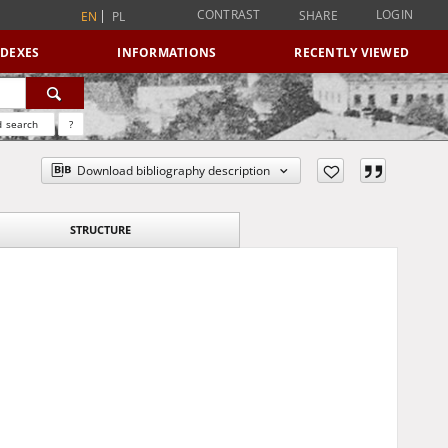
CONTRAST
LOGIN
SHARE
EN
PL
NDEXES
INFORMATIONS
RECENTLY VIEWED
 search
?
Download bibliography description
STRUCTURE