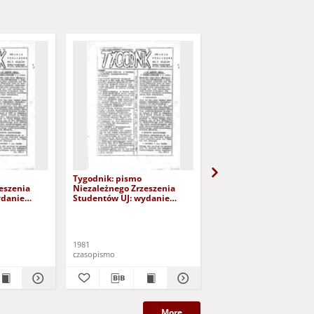
Tygodnik: pismo
Zeszyty Klubu Myśli
eszenia
Niezależnego Zrzeszenia
Patriotycznej "Jagiello
ydanie
Studentów UJ: wydanie
nr 2
17
strajkowe, nr 19 (8.XII.1981)
1981
1981
czasopismo
czasopismo
More