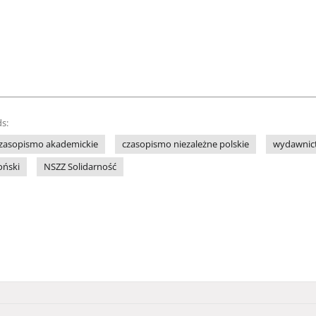
s:
zasopismo akademickie
czasopismo niezależne polskie
wydawnict
oński
NSZZ Solidarność