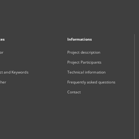
xes
Informations
or
Project description
Project Participants
ct and Keywords
Technical information
sher
Frequently asked questions
Contact