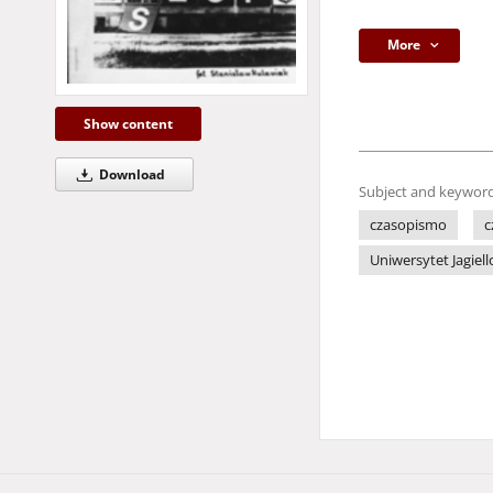
More
Show content
Download
Subject and keyword
czasopismo
c
Uniwersytet Jagiell