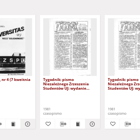
 nr 4 (7 kweitnia
Tygodnik: pismo
Tygodnik: pismo
Niezależnego Zrzeszenia
Niezależnego Zrz
Studentów UJ: wydanie
Studentów UJ: w
strajkowe, nr 3 (22.XI.81)
strajkowe, nr 16/
(6.XII.1981)
1981
1981
czasopismo
czasopismo