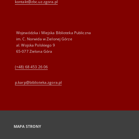
kontakt@zbc.uz.zgora.pl
Wojewódzka i Miejska Biblioteka Publiczna
im. C. Norwida w Zielonej Górze
al. Wojska Polskiego 9
65-077 Zielona Góra
(+48) 68 453 26 06
p.karp@biblioteka.zgora.pl
MAPA STRONY