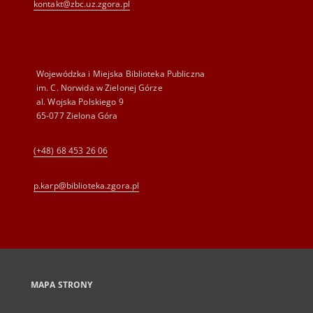
kontakt@zbc.uz.zgora.pl
Wojewódzka i Miejska Biblioteka Publiczna
im. C. Norwida w Zielonej Górze
al. Wojska Polskiego 9
65-077 Zielona Góra
(+48) 68 453 26 06
p.karp@biblioteka.zgora.pl
MAPA STRONY