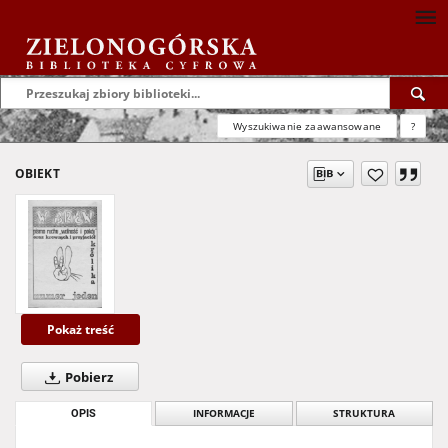
Wyszukiwanie zaawansowane
?
OBIEKT
Pokaż treść
Pobierz
OPIS
INFORMACJE
STRUKTURA