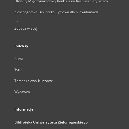
Otwarty Międzynarodowy Konkurs na Rysunek Satyryczny
Zielonogórska Biblioteka Cyfrowa dla Niewidomych
...
Zobacz więcej
Indeksy
Autor
Tytuł
Temat i słowa kluczowe
Wydawca
Informacje
Biblioteka Uniwersytetu Zielonogórskiego