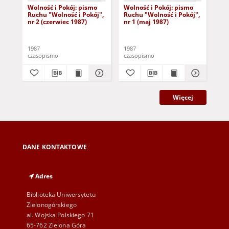
Wolność i Pokój: pismo
Wolność i Pokój: pismo
Wi
Ruchu "Wolność i Pokój",
Ruchu "Wolność i Pokój",
"Wo
nr 2 (czerwiec 1987)
nr 1 (maj 1987)
1987
1987
198
czasopismo
czasopismo
cza
Więcej
DANE KONTAKTOWE
Adres
Biblioteka Uniwersytetu
Zielonogórskiego
al. Wojska Polskiego 71
65-762 Zielona Góra