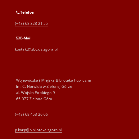
Telefon
(+48) 68 328 21 55
E-Mail
kontakt@zbc.uz.zgora.pl
Wojewódzka i Miejska Biblioteka Publiczna
im. C. Norwida w Zielonej Górze
al. Wojska Polskiego 9
65-077 Zielona Góra
(+48) 68 453 26 06
p.karp@biblioteka.zgora.pl