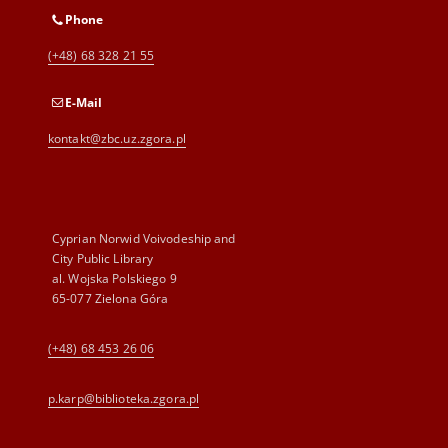
Phone
(+48) 68 328 21 55
E-Mail
kontakt@zbc.uz.zgora.pl
Cyprian Norwid Voivodeship and
City Public Library
al. Wojska Polskiego 9
65-077 Zielona Góra
(+48) 68 453 26 06
p.karp@biblioteka.zgora.pl