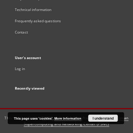
Technical information
Frequently asked questions
Contact
User's account
Log in
Recently viewed
This service runs on
DInGO dLibra 6.3.21
software created by
I understand
Poznan
This page uses 'cookies'.
More information
Supercomputing and Networking Center (PSNC)