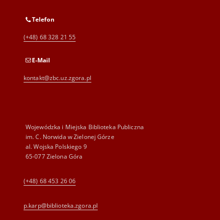
Telefon
(+48) 68 328 21 55
E-Mail
kontakt@zbc.uz.zgora.pl
Wojewódzka i Miejska Biblioteka Publiczna
im. C. Norwida w Zielonej Górze
al. Wojska Polskiego 9
65-077 Zielona Góra
(+48) 68 453 26 06
p.karp@biblioteka.zgora.pl