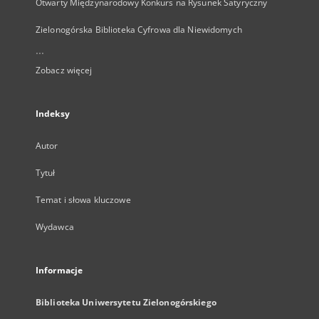
Otwarty Międzynarodowy Konkurs na Rysunek Satyryczny
Zielonogórska Biblioteka Cyfrowa dla Niewidomych
...
Zobacz więcej
Indeksy
Autor
Tytuł
Temat i słowa kluczowe
Wydawca
Informacje
Biblioteka Uniwersytetu Zielonogórskiego