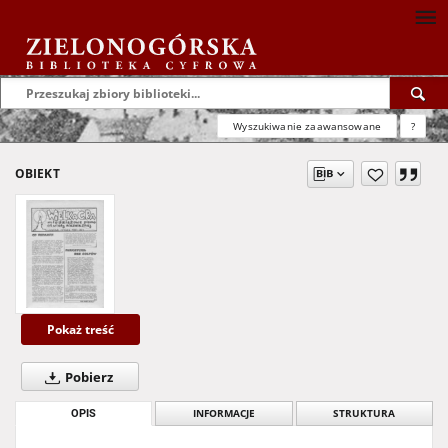
Wyszukiwanie zaawansowane
?
OBIEKT
Pokaż treść
Pobierz
OPIS
INFORMACJE
STRUKTURA