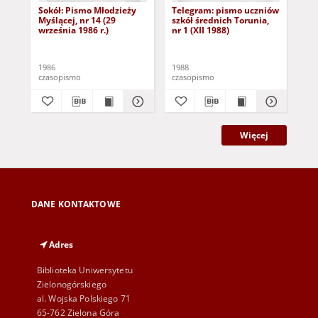
Sokół: Pismo Młodzieży
Telegram: pismo uczniów
Te
Myślącej, nr 14 (29
szkół średnich Torunia,
szk
września 1986 r.)
nr 1 (XII 1988)
nr 
1986
1988
198
czasopismo
czasopismo
cza
Więcej
DANE KONTAKTOWE
Adres
Biblioteka Uniwersytetu
Zielonogórskiego
al. Wojska Polskiego 71
65-762 Zielona Góra