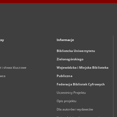
ksy
Informacje
Biblioteka Uniwersytetu
Zielonogórskiego
 i słowa kluczowe
Wojewódzka i Miejska Biblioteka
wca
Publiczna
Federacja Bibliotek Cyfrowych
Uczestnicy Projektu
Opis projektu
Dla autorów i wydawców