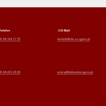
Telefon
E-Mail
8) 68 328 21 55
kontakt@zbc.uz.zgora.pl
8) 68 453 26 06
p.karp@biblioteka.zgora.pl