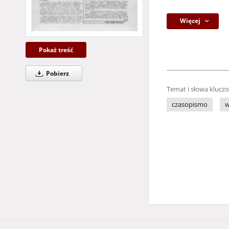
Więcej
Pokaż treść
Pobierz
Temat i słowa klucz
czasopismo
w