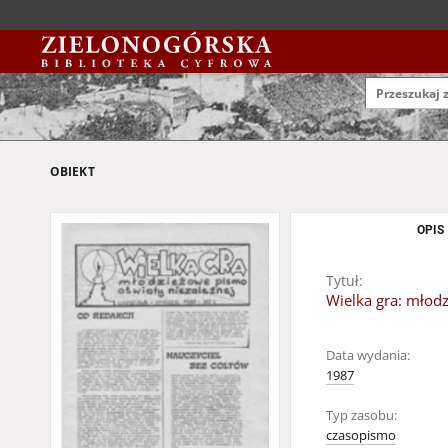
OBIEKT
OPIS
Tytuł:
Wielka gra: młodz
Data wydania:
1987
Typ zasobu:
czasopismo