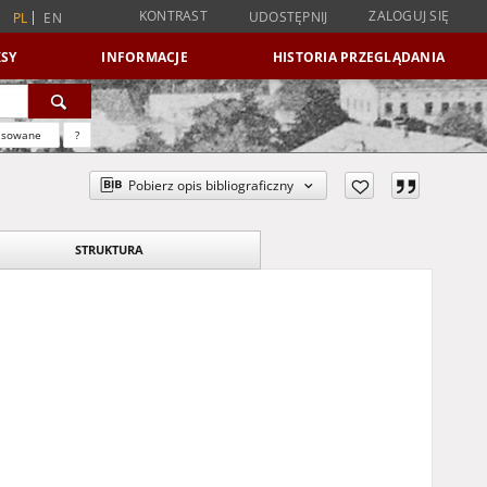
KONTRAST
ZALOGUJ SIĘ
UDOSTĘPNIJ
PL
EN
SY
INFORMACJE
HISTORIA PRZEGLĄDANIA
nsowane
?
Pobierz opis bibliograficzny
STRUKTURA