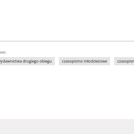
owe:
ydawnictwa drugiego obiegu
czasopismo młodzieżowe
czasopism