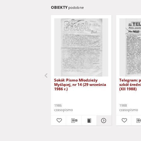
OBIEKTY
podobne
Sokół: Pismo Młodzieży
Telegram: 
Myślącej, nr 14 (29 września
szkół średn
1986 r.)
(XII 1988)
1986
1988
czasopismo
czasopismo