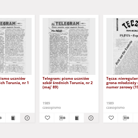
pismo uczniów
Telegram: pismo uczniów
Tęcza: nieregula
ich Torunia, nr 1
szkół średnich Torunia, nr 2
grona młodzieży 
(maj' 89)
numer zerowy (19
1989
1989
czasopismo
czasopismo