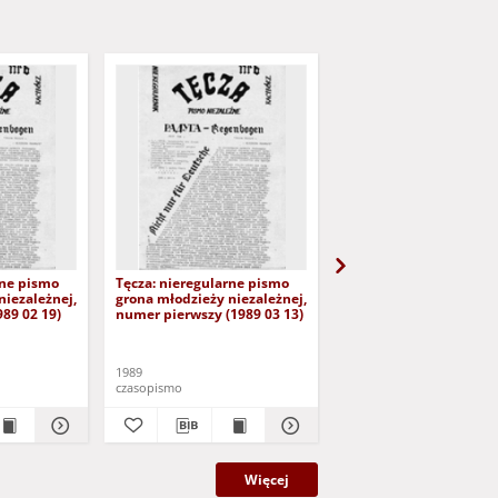
rne pismo
Tęcza: nieregularne pismo
Tęcza: nieregularne p
niezależnej,
grona młodzieży niezależnej,
grona młodzieży niezal
89 02 19)
numer pierwszy (1989 03 13)
numer drugi (1989 03 2
1989
1989
czasopismo
czasopismo
Więcej