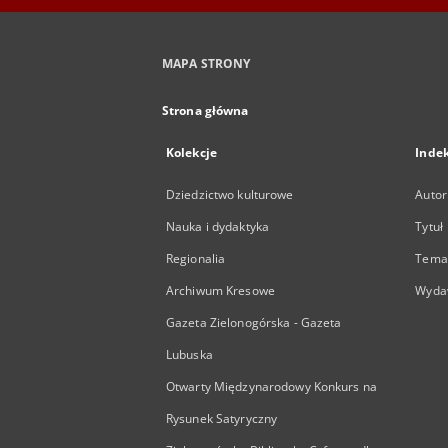
MAPA STRONY
Strona główna
Kolekcje
Inde
Dziedzictwo kulturowe
Autor
Nauka i dydaktyka
Tytuł
Regionalia
Temat
Archiwum Kresowe
Wyda
Gazeta Zielonogórska - Gazeta
Lubuska
Otwarty Międzynarodowy Konkurs na
Rysunek Satyryczny