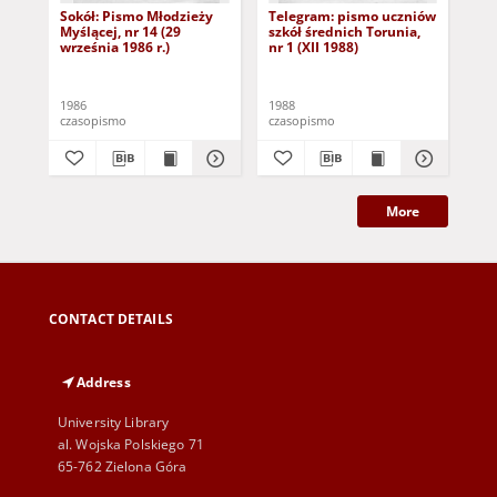
Sokół: Pismo Młodzieży
Telegram: pismo uczniów
Te
Myślącej, nr 14 (29
szkół średnich Torunia,
szk
września 1986 r.)
nr 1 (XII 1988)
nr 
1986
1988
198
czasopismo
czasopismo
cza
More
CONTACT DETAILS
Address
University Library
al. Wojska Polskiego 71
65-762 Zielona Góra