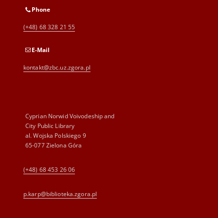
Phone
(+48) 68 328 21 55
E-Mail
kontakt@zbc.uz.zgora.pl
Cyprian Norwid Voivodeship and
City Public Library
al. Wojska Polskiego 9
65-077 Zielona Góra
(+48) 68 453 26 06
p.karp@biblioteka.zgora.pl