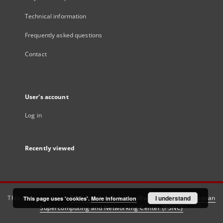
Technical information
Frequently asked questions
Contact
User's account
Log in
Recently viewed
This service runs on
DInGO dLibra 6.3.21
software created by
I understand
Poznan
This page uses 'cookies'.
More information
Supercomputing and Networking Center (PSNC)