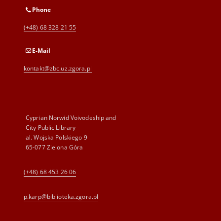
Phone
(+48) 68 328 21 55
E-Mail
kontakt@zbc.uz.zgora.pl
Cyprian Norwid Voivodeship and
City Public Library
al. Wojska Polskiego 9
65-077 Zielona Góra
(+48) 68 453 26 06
p.karp@biblioteka.zgora.pl