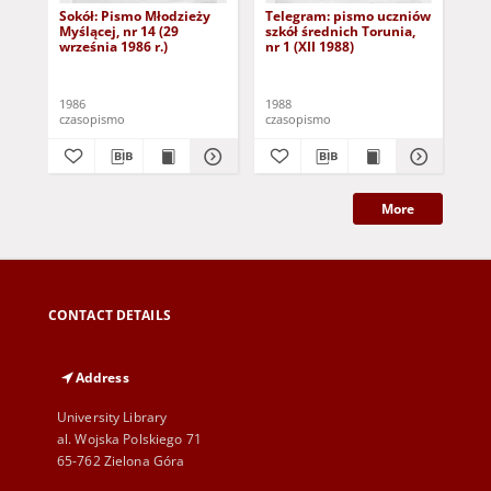
Sokół: Pismo Młodzieży
Telegram: pismo uczniów
Te
Myślącej, nr 14 (29
szkół średnich Torunia,
szk
września 1986 r.)
nr 1 (XII 1988)
nr 
1986
1988
198
czasopismo
czasopismo
cza
More
CONTACT DETAILS
Address
University Library
al. Wojska Polskiego 71
65-762 Zielona Góra