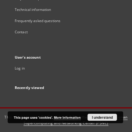
Technical information
Frequently asked questions
Contact
User's account
Log in
Recently viewed
This service runs on
DInGO dLibra 6.3.21
software created by
I understand
Poznan
This page uses 'cookies'.
More information
Supercomputing and Networking Center (PSNC)