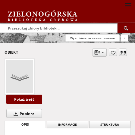
Wyszukiwanie zaawansowane
?
OBIEKT
Pokaż treść
Pobierz
OPIS
INFORMACJE
STRUKTURA