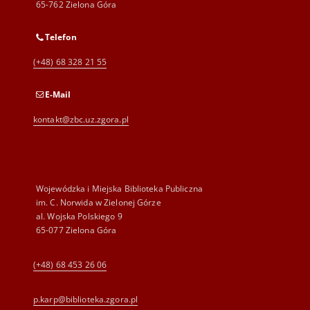
65-762 Zielona Góra
Telefon
(+48) 68 328 21 55
E-Mail
kontakt@zbc.uz.zgora.pl
Wojewódzka i Miejska Biblioteka Publiczna
im. C. Norwida w Zielonej Górze
al. Wojska Polskiego 9
65-077 Zielona Góra
(+48) 68 453 26 06
p.karp@biblioteka.zgora.pl