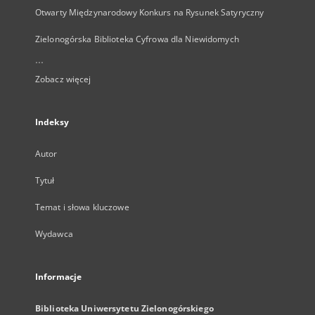
Otwarty Międzynarodowy Konkurs na Rysunek Satyryczny
Zielonogórska Biblioteka Cyfrowa dla Niewidomych
...
Zobacz więcej
Indeksy
Autor
Tytuł
Temat i słowa kluczowe
Wydawca
Informacje
Biblioteka Uniwersytetu Zielonogórskiego