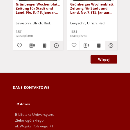
Grünberger Wochenblatt:
Grünberger Wochenblatt:
Gr
Zeitung für Stadt und
Zeitung für Stadt und
Zei
Land, No. 8. (18. Januar
Land, No. 7. (15. Januar
Lan
1881)
1881)
18
Levysohn, Ulrich. Red.
Levysohn, Ulrich. Red.
Lev
1881
1881
188
czasopismo
czasopismo
cza
Więcej
DANE KONTAKTOWE
Adres
Biblioteka Uniwersytetu
Zielonogórskiego
al. Wojska Polskiego 71