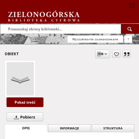
Wyszukiwanie zaawansowane
?
OBIEKT
Pokaż treść
Pobierz
OPIS
INFORMACJE
STRUKTURA