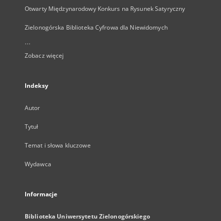
Otwarty Międzynarodowy Konkurs na Rysunek Satyryczny
Zielonogórska Biblioteka Cyfrowa dla Niewidomych
...
Zobacz więcej
Indeksy
Autor
Tytuł
Temat i słowa kluczowe
Wydawca
Informacje
Biblioteka Uniwersytetu Zielonogórskiego