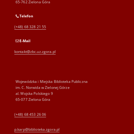
65-762 Zielona Góra
Telefon
(+48) 68 328 21 55
E-Mail
kontakt@zbc.uz.zgora.pl
Wojewódzka i Miejska Biblioteka Publiczna
im. C. Norwida w Zielonej Górze
al. Wojska Polskiego 9
65-077 Zielona Góra
(+48) 68 453 26 06
p.karp@biblioteka.zgora.pl