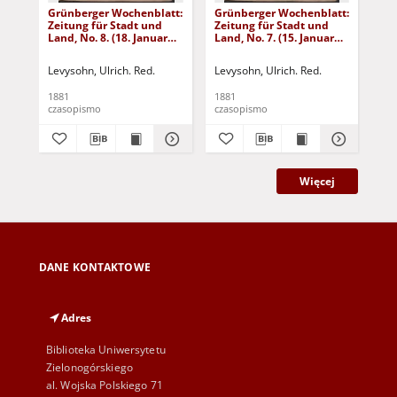
Grünberger Wochenblatt:
Grünberger Wochenblatt:
Gr
Zeitung für Stadt und
Zeitung für Stadt und
Zei
Land, No. 8. (18. Januar
Land, No. 7. (15. Januar
Lan
1881)
1881)
18
Levysohn, Ulrich. Red.
Levysohn, Ulrich. Red.
Lev
1881
1881
188
czasopismo
czasopismo
cza
Więcej
DANE KONTAKTOWE
Adres
Biblioteka Uniwersytetu
Zielonogórskiego
al. Wojska Polskiego 71