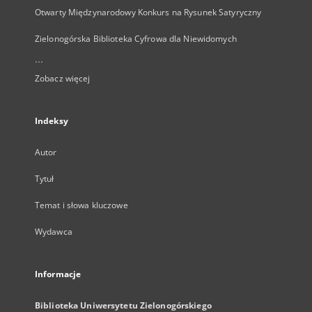
Otwarty Międzynarodowy Konkurs na Rysunek Satyryczny
Zielonogórska Biblioteka Cyfrowa dla Niewidomych
...
Zobacz więcej
Indeksy
Autor
Tytuł
Temat i słowa kluczowe
Wydawca
Informacje
Biblioteka Uniwersytetu Zielonogórskiego