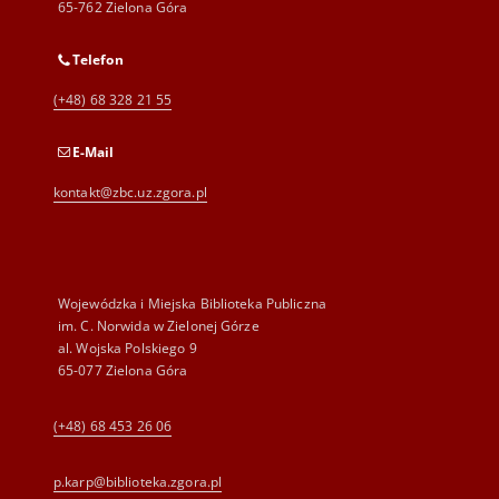
65-762 Zielona Góra
Telefon
(+48) 68 328 21 55
E-Mail
kontakt@zbc.uz.zgora.pl
Wojewódzka i Miejska Biblioteka Publiczna
im. C. Norwida w Zielonej Górze
al. Wojska Polskiego 9
65-077 Zielona Góra
(+48) 68 453 26 06
p.karp@biblioteka.zgora.pl