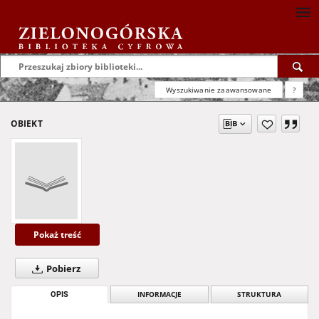
Wyszukiwanie zaawansowane
?
OBIEKT
Pokaż treść
Pobierz
OPIS
INFORMACJE
STRUKTURA