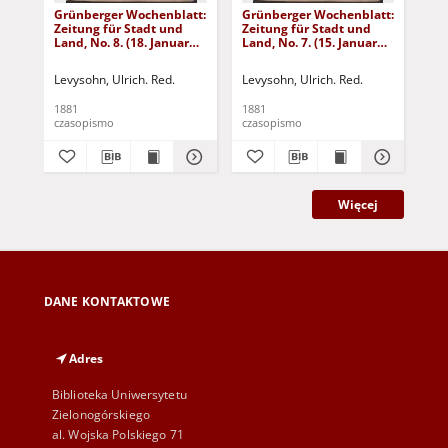
Grünberger Wochenblatt:
Grünberger Wochenblatt:
Gr
Zeitung für Stadt und
Zeitung für Stadt und
Zei
Land, No. 8. (18. Januar
Land, No. 7. (15. Januar
Lan
1881)
1881)
18
Levysohn, Ulrich. Red.
Levysohn, Ulrich. Red.
Lev
1881
1881
188
czasopismo
czasopismo
cza
Więcej
DANE KONTAKTOWE
Adres
Biblioteka Uniwersytetu
Zielonogórskiego
al. Wojska Polskiego 71