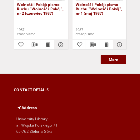
Wolność i Pokój: pismo
Wolność i Pokój: pismo
Wi
Ruchu "Wolność i Pokój",
Ruchu "Wolność i Pokój",
"Wo
nr 2 (czerwiec 1987)
nr 1 (maj 1987)
1987
1987
198
czasopismo
czasopismo
cza
More
CONTACT DETAILS
Address
University Library
al. Wojska Polskiego 71
65-762 Zielona Góra