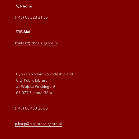
Phone
(+48) 68 328 21 55
E-Mail
kontakt@zbc.uz.zgora.pl
Cyprian Norwid Voivodeship and
City Public Library
al. Wojska Polskiego 9
65-077 Zielona Góra
(+48) 68 453 26 06
p.karp@biblioteka.zgora.pl