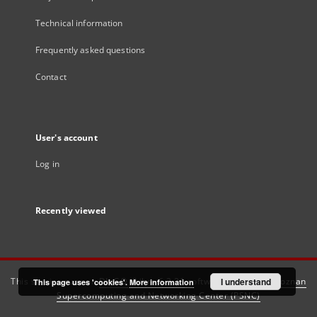
Technical information
Frequently asked questions
Contact
User's account
Log in
Recently viewed
This service runs on
DInGO dLibra 6.3.21
software created by
I understand
Poznan
This page uses 'cookies'.
More information
Supercomputing and Networking Center (PSNC)