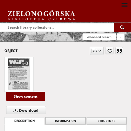
Advanced search
?
OBJECT
Show content
Download
DESCRIPTION
INFORMATION
STRUCTURE