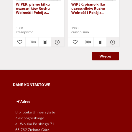
WiPEK: pismo kilku
WiPEK: pismo kilku
Wi
uczestników Ruchu
uczestników Ruchu
uc
Wolność i Pokój z
Wolność i Pokój z
Wol
Wrocławia, nr 2 (15.I.88)
Wrocławia, nr 12
Wro
(23.05.88)
(gr
1988
1988
198
czasopismo
czasopismo
cza
Więcej
DANE KONTAKTOWE
Adres
Biblioteka Uniwersytetu
Zielonogórskiego
al. Wojska Polskiego 71
65-762 Zielona Góra