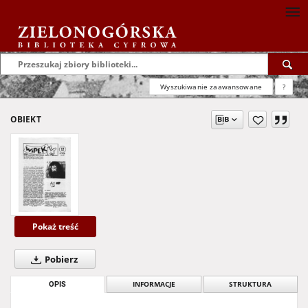
Wyszukiwanie zaawansowane
?
OBIEKT
Pokaż treść
Pobierz
OPIS
INFORMACJE
STRUKTURA