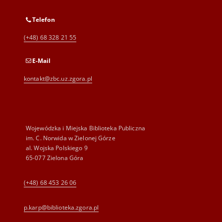
Telefon
(+48) 68 328 21 55
E-Mail
kontakt@zbc.uz.zgora.pl
Wojewódzka i Miejska Biblioteka Publiczna
im. C. Norwida w Zielonej Górze
al. Wojska Polskiego 9
65-077 Zielona Góra
(+48) 68 453 26 06
p.karp@biblioteka.zgora.pl