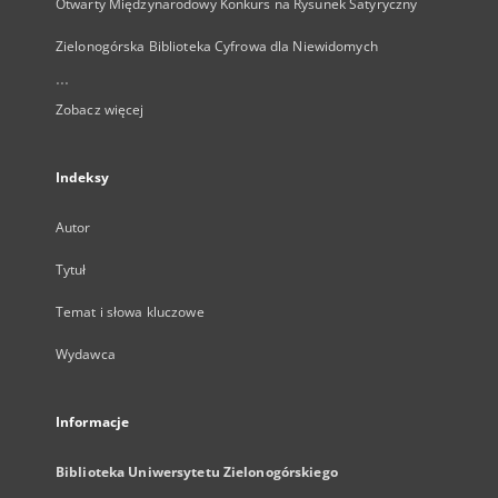
Otwarty Międzynarodowy Konkurs na Rysunek Satyryczny
Zielonogórska Biblioteka Cyfrowa dla Niewidomych
...
Zobacz więcej
Indeksy
Autor
Tytuł
Temat i słowa kluczowe
Wydawca
Informacje
Biblioteka Uniwersytetu Zielonogórskiego