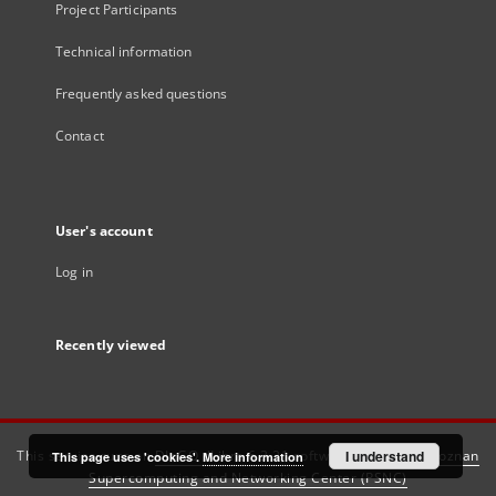
Project Participants
Technical information
Frequently asked questions
Contact
User's account
Log in
Recently viewed
This service runs on
DInGO dLibra 6.3.21
software created by
I understand
Poznan
This page uses 'cookies'.
More information
Supercomputing and Networking Center (PSNC)