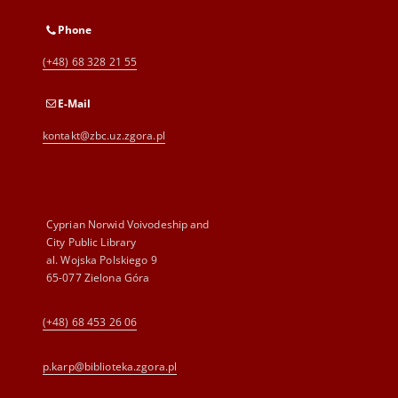
Phone
(+48) 68 328 21 55
E-Mail
kontakt@zbc.uz.zgora.pl
Cyprian Norwid Voivodeship and
City Public Library
al. Wojska Polskiego 9
65-077 Zielona Góra
(+48) 68 453 26 06
p.karp@biblioteka.zgora.pl