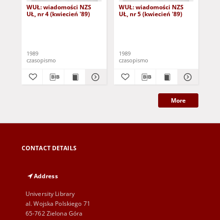
WUŁ: wiadomości NZS
WUŁ: wiadomości NZS
Now
UŁ, nr 4 (kwiecień '89)
UŁ, nr 5 (kwiecień '89)
(7.
Kur
1989
1989
198
czasopismo
czasopismo
cza
More
CONTACT DETAILS
Address
University Library
al. Wojska Polskiego 71
65-762 Zielona Góra