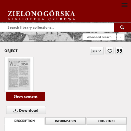
Advanced search
?
OBJECT
Show content
Download
DESCRIPTION
INFORMATION
STRUCTURE