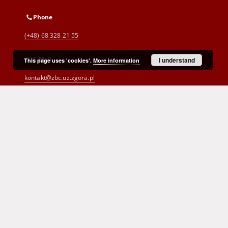
Phone
(+48) 68 328 21 55
E-Mail
I understand
This page uses 'cookies'.
More information
kontakt@zbc.uz.zgora.pl
Cyprian Norwid Voivodeship and
City Public Library
al. Wojska Polskiego 9
65-077 Zielona Góra
(+48) 68 453 26 06
p.karp@biblioteka.zgora.pl