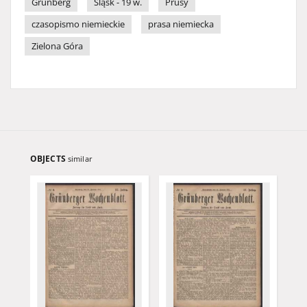
Grünberg
Śląsk - 19 w.
Prusy
czasopismo niemieckie
prasa niemiecka
Zielona Góra
OBJECTS
similar