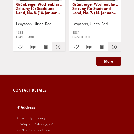
Grünberger Wochenblatt:
Grünberger Wochenblatt:
Gr
Zeitung für Stadt und
Zeitung für Stadt und
Zei
Land, No. 8. (18. Januar
Land, No. 7. (15. Januar
Lan
1881)
1881)
18
Levysohn, Ulrich. Red.
Levysohn, Ulrich. Red.
Lev
1881
1881
188
czasopismo
czasopismo
cza
More
CONTACT DETAILS
Address
University Library
al. Wojska Polskiego 71
65-762 Zielona Góra