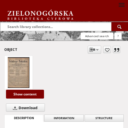
Advanced search
?
OBJECT
Show content
Download
DESCRIPTION
INFORMATION
STRUCTURE