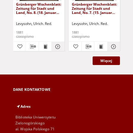
Grünberger Wochenblatt:
Grünberger Wochenblatt:
Gr
Zeitung für Stadt und
Zeitung für Stadt und
Zei
Land, No. 8. (18. Januar
Land, No. 7. (15. Januar
Lan
1881)
1881)
18
Levysohn, Ulrich. Red.
Levysohn, Ulrich. Red.
Lev
1881
1881
188
czasopismo
czasopismo
cza
Więcej
DANE KONTAKTOWE
Adres
Biblioteka Uniwersytetu
Zielonogórskiego
al. Wojska Polskiego 71