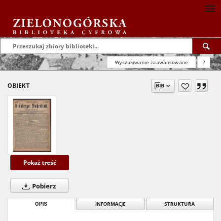
Wyszukiwanie zaawansowane
?
OBIEKT
Pokaż treść
Pobierz
OPIS
INFORMACJE
STRUKTURA