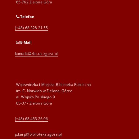
65-762 Zielona Góra
Telefon
(+48) 68 328 21 55
E-Mail
kontakt@zbc.uz.zgora.pl
Wojewódzka i Miejska Biblioteka Publiczna
im. C. Norwida w Zielonej Górze
al. Wojska Polskiego 9
65-077 Zielona Góra
(+48) 68 453 26 06
p.karp@biblioteka.zgora.pl