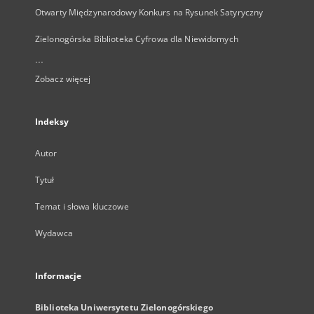
Otwarty Międzynarodowy Konkurs na Rysunek Satyryczny
Zielonogórska Biblioteka Cyfrowa dla Niewidomych
...
Zobacz więcej
Indeksy
Autor
Tytuł
Temat i słowa kluczowe
Wydawca
Informacje
Biblioteka Uniwersytetu Zielonogórskiego