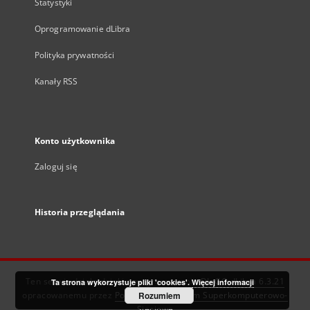
Statystyki
Oprogramowanie dLibra
Polityka prywatności
Kanały RSS
Konto użytkownika
Zaloguj się
Historia przeglądania
Ten serwis działa dzięki oprogramowaniu
DInGO dLibra 6.3.21
Ta strona wykorzystuje pliki 'cookies'.
Więcej informacji
opracowanemu przez
Poznańskie Centrum Superkomputerowo-
Rozumiem
Sieciowe