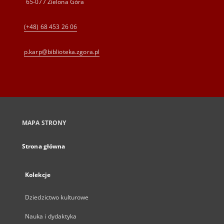
65-077 Zielona Góra
(+48) 68 453 26 06
p.karp@biblioteka.zgora.pl
MAPA STRONY
Strona główna
Kolekcje
Dziedzictwo kulturowe
Nauka i dydaktyka