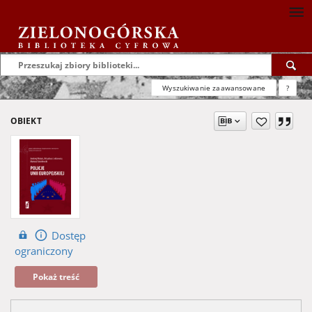
Wyszukiwanie zaawansowane
?
OBIEKT
Dostęp
ograniczony
Pokaż treść