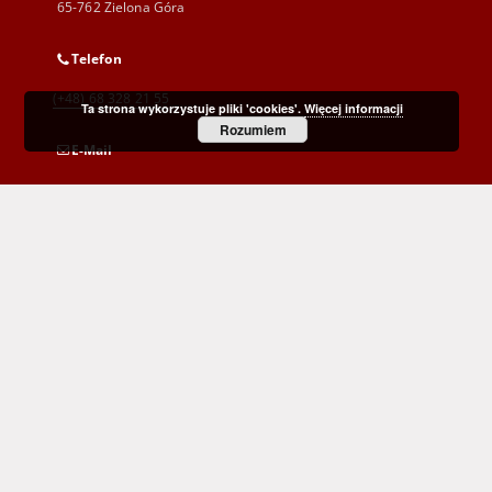
65-762 Zielona Góra
Telefon
(+48) 68 328 21 55
Ta strona wykorzystuje pliki 'cookies'.
Więcej informacji
Rozumiem
E-Mail
kontakt@zbc.uz.zgora.pl
Wojewódzka i Miejska Biblioteka Publiczna
im. C. Norwida w Zielonej Górze
al. Wojska Polskiego 9
65-077 Zielona Góra
(+48) 68 453 26 06
p.karp@biblioteka.zgora.pl