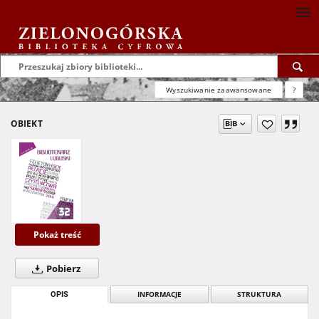
Wyszukiwanie zaawansowane
?
OBIEKT
Pokaż treść
Pobierz
OPIS
INFORMACJE
STRUKTURA