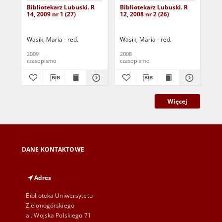
Bibliotekarz Lubuski. R
Bibliotekarz Lubuski. R
Bib
14, 2009 nr 1 (27)
12, 2008 nr 2 (26)
12,
Wasik, Maria - red.
Wasik, Maria - red.
Was
2009
2008
200
czasopismo
czasopismo
cza
Więcej
DANE KONTAKTOWE
Adres
Biblioteka Uniwersytetu
Zielonogórskiego
al. Wojska Polskiego 71