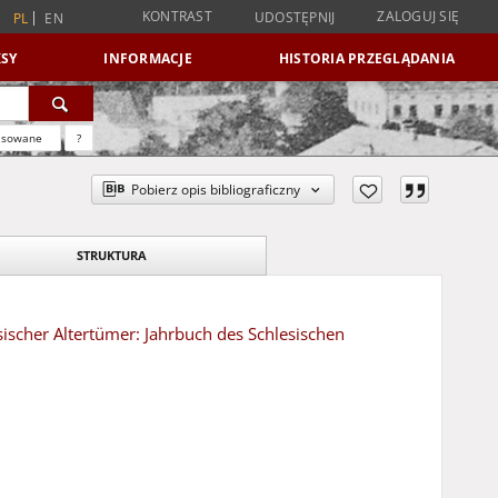
KONTRAST
ZALOGUJ SIĘ
UDOSTĘPNIJ
PL
EN
SY
INFORMACJE
HISTORIA PRZEGLĄDANIA
nsowane
?
Pobierz opis bibliograficzny
STRUKTURA
esischer Altertümer: Jahrbuch des Schlesischen