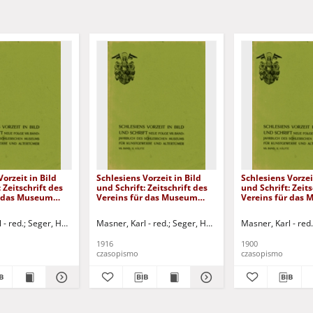
Vorzeit in Bild
Schlesiens Vorzeit in Bild
Schlesiens Vorzei
 Zeitschrift des
und Schrift: Zeitschrift des
und Schrift: Zeits
r das Museum
Vereins für das Museum
Vereins für das
r Altertümer:
Schlesischer Altertümer:
Schlesischer Alt
es Schlesischen
Jahrbuch des Schlesischen
Jahrbuch des Sch
 - red.
Seger, Hans - red.
Masner, Karl - red.
Seger, Hans - red.
Masner, Karl - red.
ür Kunstgewerbe
Museums für Kunstgewerbe
Museums für Ku
ümer, band VI
und Altertümer, band VII
und Altertümer, 
1916
1900
hälfte I
czasopismo
czasopismo