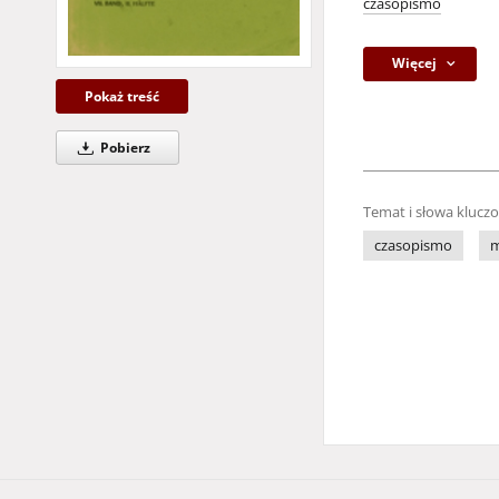
czasopismo
Więcej
Pokaż treść
Pobierz
Temat i słowa klucz
czasopismo
m