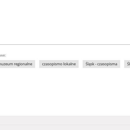
owe:
uzeum regionalne
czasopismo lokalne
Śląsk - czasopisma
Ś