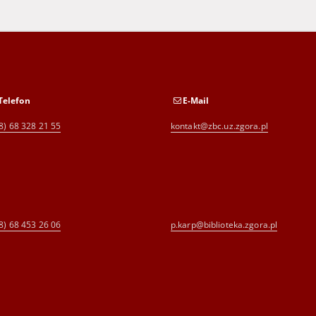
Telefon
E-Mail
8) 68 328 21 55
kontakt@zbc.uz.zgora.pl
8) 68 453 26 06
p.karp@biblioteka.zgora.pl