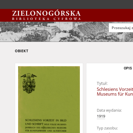
OBIEKT
OPIS
Tytuł:
Schlesiens Vorzei
Museums für Kunst
Data wydania:
1919
Typ zasobu: