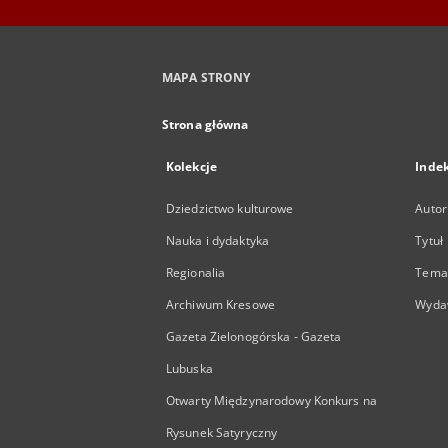
MAPA STRONY
Strona główna
Kolekcje
Inde
Dziedzictwo kulturowe
Autor
Nauka i dydaktyka
Tytuł
Regionalia
Temat
Archiwum Kresowe
Wyda
Gazeta Zielonogórska - Gazeta
Lubuska
Otwarty Międzynarodowy Konkurs na
Rysunek Satyryczny