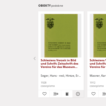
OBIEKTY
podobne
Schlesiens Vorzeit in Bild
Schlesiens 
und Schrift: Zeitschrift des
und Schrift:
Vereins für das Museum
Vereins fü
Schlesischer Altertümer:
Schlesische
Jahrbuch des Schlesischen
Jahrbuch d
Seger, Hans - red.
Hintze, Erwin - red.
Masner, Karl
Museums für Kunstgewerbe
Museums f
und Altertümer, band IX
und Altert
1928
1912
czasopismo
czasopismo