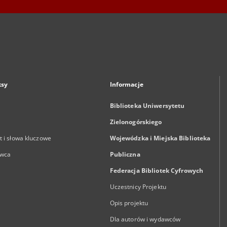
ksy
Informacje
Biblioteka Uniwersytetu
Zielonogórskiego
 i słowa kluczowe
Wojewódzka i Miejska Biblioteka
wca
Publiczna
Federacja Bibliotek Cyfrowych
Uczestnicy Projektu
Opis projektu
Dla autorów i wydawców