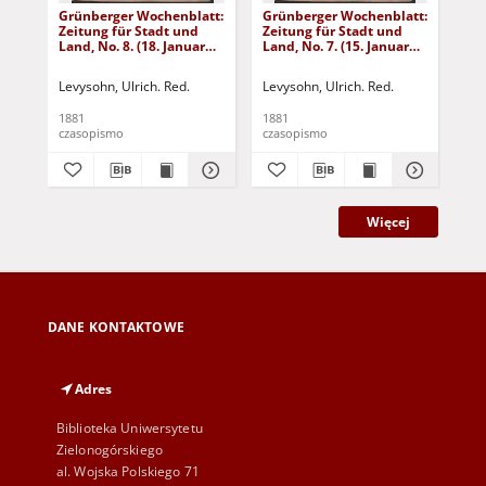
Grünberger Wochenblatt:
Grünberger Wochenblatt:
Gr
Zeitung für Stadt und
Zeitung für Stadt und
Zei
Land, No. 8. (18. Januar
Land, No. 7. (15. Januar
Lan
1881)
1881)
18
Levysohn, Ulrich. Red.
Levysohn, Ulrich. Red.
Lev
1881
1881
188
czasopismo
czasopismo
cza
Więcej
DANE KONTAKTOWE
Adres
Biblioteka Uniwersytetu
Zielonogórskiego
al. Wojska Polskiego 71