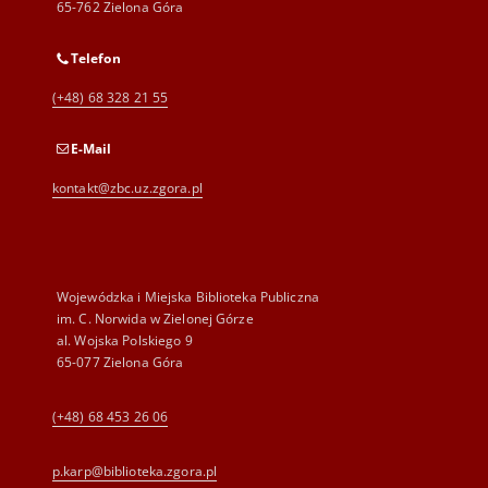
65-762 Zielona Góra
Telefon
(+48) 68 328 21 55
E-Mail
kontakt@zbc.uz.zgora.pl
Wojewódzka i Miejska Biblioteka Publiczna
im. C. Norwida w Zielonej Górze
al. Wojska Polskiego 9
65-077 Zielona Góra
(+48) 68 453 26 06
p.karp@biblioteka.zgora.pl