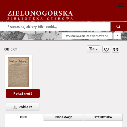
Wyszukiwanie zaawansowane
?
OBIEKT
Pokaż treść
Pobierz
OPIS
INFORMACJE
STRUKTURA