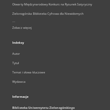
Otwarty Międzynarodowy Konkurs na Rysunek Satyryczny
Zielonogórska Biblioteka Cyfrowa dla Niewidomych
...
Zobacz więcej
Indeksy
Autor
Tytuł
Temat i słowa kluczowe
Wydawca
Informacje
Biblioteka Uniwersytetu Zielonogórskiego