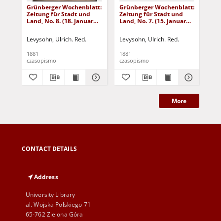
Grünberger Wochenblatt:
Grünberger Wochenblatt:
Gr
Zeitung für Stadt und
Zeitung für Stadt und
Zei
Land, No. 8. (18. Januar
Land, No. 7. (15. Januar
Lan
1881)
1881)
18
Levysohn, Ulrich. Red.
Levysohn, Ulrich. Red.
Lev
1881
1881
188
czasopismo
czasopismo
cza
More
CONTACT DETAILS
Address
University Library
al. Wojska Polskiego 71
65-762 Zielona Góra