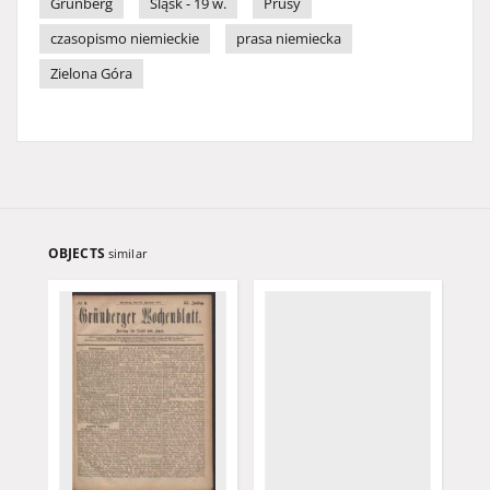
Grünberg
Śląsk - 19 w.
Prusy
czasopismo niemieckie
prasa niemiecka
Zielona Góra
OBJECTS
similar