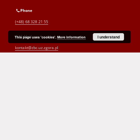
Phone
(+48) 68 328 21 55
E-Mail
I understand
This page uses 'cookies'.
More information
kontakt@zbc.uz.zgora.pl
Cyprian Norwid Voivodeship and
City Public Library
al. Wojska Polskiego 9
65-077 Zielona Góra
(+48) 68 453 26 06
p.karp@biblioteka.zgora.pl