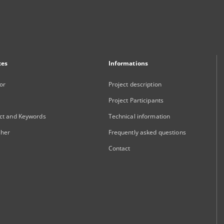
xes
Informations
or
Project description
Project Participants
ct and Keywords
Technical information
sher
Frequently asked questions
Contact