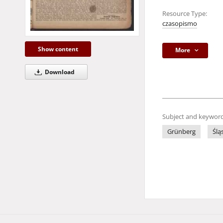
Resource Type:
czasopismo
Show content
More
Download
Subject and keyword
Grünberg
Ślą