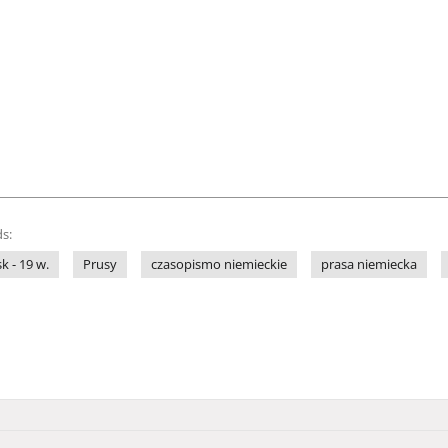
s:
sk - 19 w.
Prusy
czasopismo niemieckie
prasa niemiecka