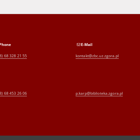
Phone
E-Mail
8) 68 328 21 55
kontakt@zbc.uz.zgora.pl
8) 68 453 26 06
p.karp@biblioteka.zgora.pl