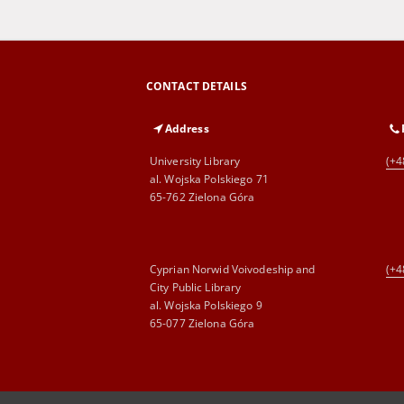
CONTACT DETAILS
Address
University Library
(+4
al. Wojska Polskiego 71
65-762 Zielona Góra
Cyprian Norwid Voivodeship and
(+4
City Public Library
al. Wojska Polskiego 9
65-077 Zielona Góra