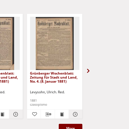
enblatt:
Grünberger Wochenblatt:
Grünberger Wochenbla
t und Land,
Zeitung für Stadt und Land,
Zeitung für Stadt und 
 1881)
No. 4. (8. Januar 1881)
No. 3. (6. Januar 1881)
Red.
Levysohn, Ulrich. Red.
Levysohn, Ulrich. Red.
1881
1881
czasopismo
czasopismo
More