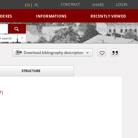
CONTRAST
LOGIN
SHARE
EN
PL
NDEXES
INFORMATIONS
RECENTLY VIEWED
 search
?
Download bibliography description
STRUCTURE
7)