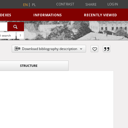
CONTRAST
LOGIN
SHARE
EN
PL
NDEXES
INFORMATIONS
RECENTLY VIEWED
 search
?
Download bibliography description
STRUCTURE