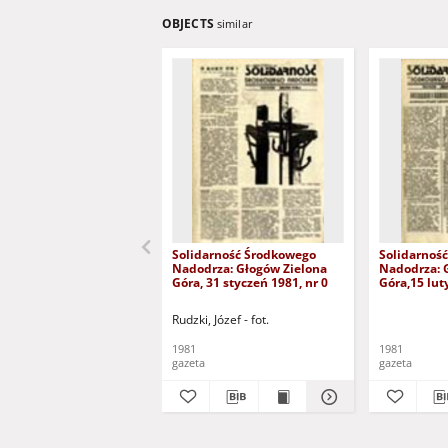
OBJECTS
similar
Solidarność Środkowego
Solidarnoś
Nadodrza: Głogów Zielona
Nadodrza: 
Góra, 31 styczeń 1981, nr 0
Góra,15 luty
Rudzki, Józef - fot.
1981
1981
gazeta
gazeta