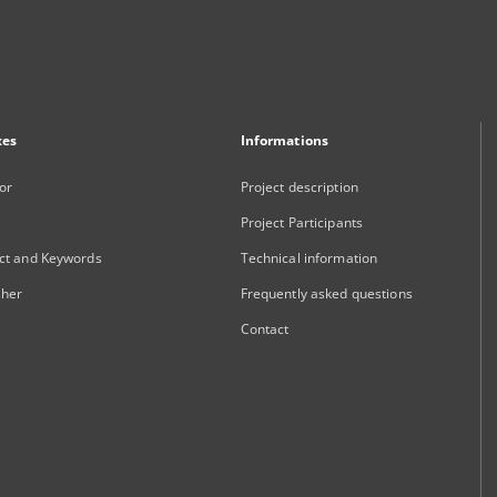
xes
Informations
or
Project description
Project Participants
ct and Keywords
Technical information
sher
Frequently asked questions
Contact