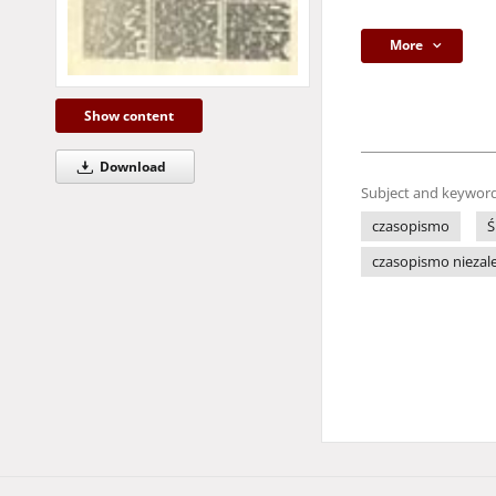
More
Show content
Download
Subject and keyword
czasopismo
Ś
czasopismo niezale