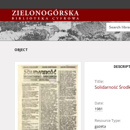
OBJECT
DESCRIPT
Title:
Solidarność Środ
Date:
1981
Resource Type:
gazeta