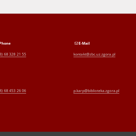
Phone
E-Mail
8) 68 328 21 55
kontakt@zbc.uz.zgora.pl
8) 68 453 26 06
p.karp@biblioteka.zgora.pl