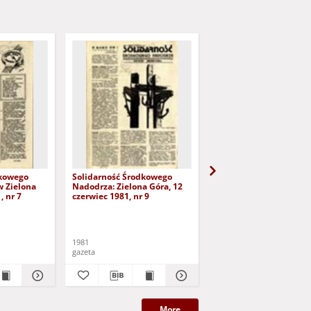
dkowego
Solidarność Środkowego
Solidarność Środkowe
w Zielona
Nadodrza: Zielona Góra, 12
Nadodrza: Zielona Góra
, nr 7
czerwiec 1981, nr 9
lipiec 1981, nr 11
1981
1981
gazeta
gazeta
More