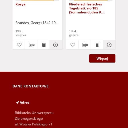
Rosya
Niederschlesisches
Ni
Tageblatt, no 185
Tag
(Sonnabend, den 9.
(S
August 1884)
Au
Brandes, Georg (1842-1927)
Sarnecka, M. - tł.
1905
1884
188
książka
gazeta
gaz
Więcej
DANE KONTAKTOWE
Adres
Biblioteka Uniwersytetu
Zielonogórskiego
al. Wojska Polskiego 71