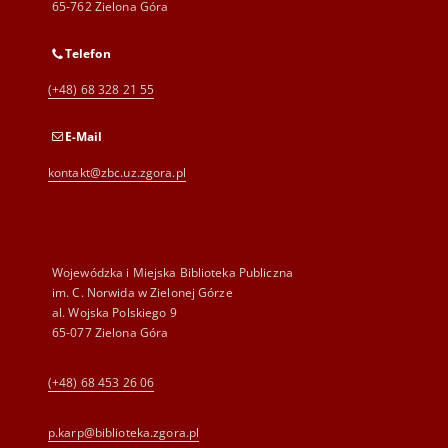
65-762 Zielona Góra
Telefon
(+48) 68 328 21 55
E-Mail
kontakt@zbc.uz.zgora.pl
Wojewódzka i Miejska Biblioteka Publiczna
im. C. Norwida w Zielonej Górze
al. Wojska Polskiego 9
65-077 Zielona Góra
(+48) 68 453 26 06
p.karp@biblioteka.zgora.pl