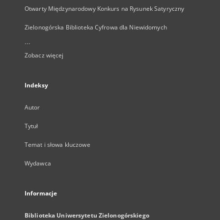
Otwarty Międzynarodowy Konkurs na Rysunek Satyryczny
Zielonogórska Biblioteka Cyfrowa dla Niewidomych
...
Zobacz więcej
Indeksy
Autor
Tytuł
Temat i słowa kluczowe
Wydawca
Informacje
Biblioteka Uniwersytetu Zielonogórskiego