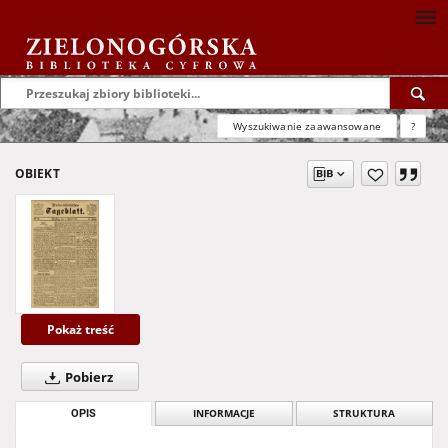
Wyszukiwanie zaawansowane
?
OBIEKT
Pokaż treść
Pobierz
OPIS
INFORMACJE
STRUKTURA