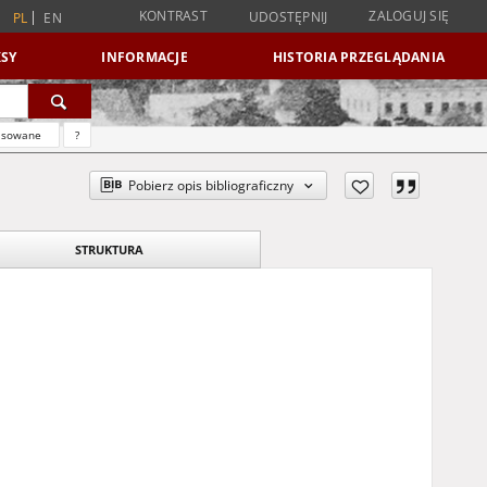
KONTRAST
ZALOGUJ SIĘ
UDOSTĘPNIJ
PL
EN
SY
INFORMACJE
HISTORIA PRZEGLĄDANIA
nsowane
?
Pobierz opis bibliograficzny
STRUKTURA