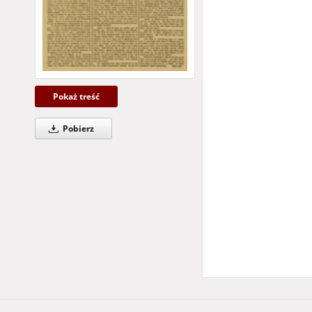
Więcej
Pokaż treść
Temat i słowa klucz
Pobierz
czasopismo
c