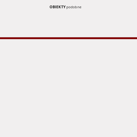
OBIEKTY
podobne
Rosya
Niederschl
Tageblatt, 
(Sonnabend
1884)
Brandes, Georg (1842-1927)
Sarnecka, M. - tł.
1905
1884
książka
gazeta