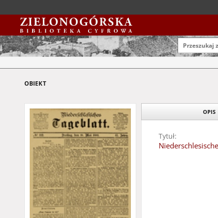
OBIEKT
OPIS
Tytuł:
Niederschlesische
Data wydania:
1883
Typ zasobu:
gazeta