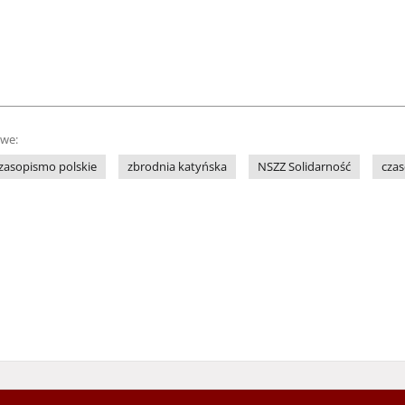
owe:
zasopismo polskie
zbrodnia katyńska
NSZZ Solidarność
czas