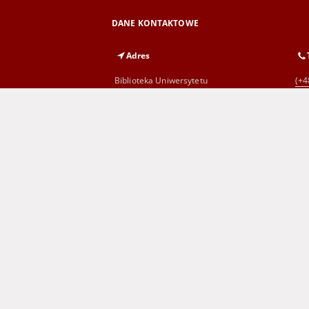
DANE KONTAKTOWE
Adres
Biblioteka Uniwersytetu
(+4
Zielonogórskiego
al. Wojska Polskiego 71
65-762 Zielona Góra
Wojewódzka i Miejska Biblioteka
(+4
Publiczna
im. C. Norwida w Zielonej Górze
al. Wojska Polskiego 9
65-077 Zielona Góra