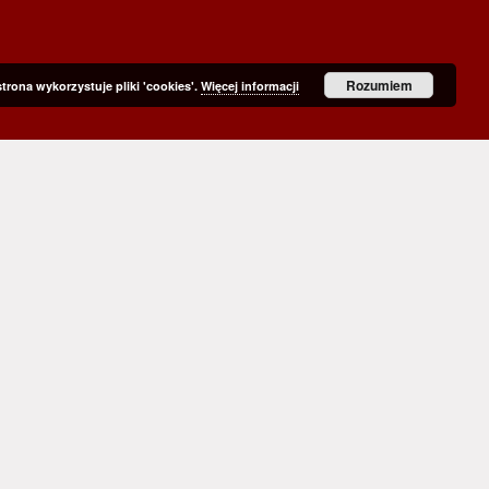
Rozumiem
strona wykorzystuje pliki 'cookies'.
Więcej informacji