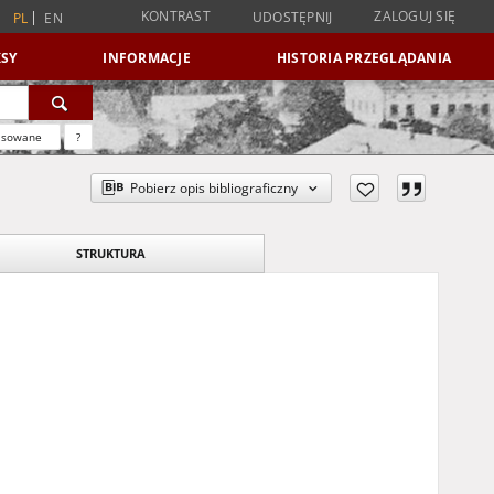
KONTRAST
ZALOGUJ SIĘ
UDOSTĘPNIJ
PL
EN
SY
INFORMACJE
HISTORIA PRZEGLĄDANIA
nsowane
?
Pobierz opis bibliograficzny
STRUKTURA