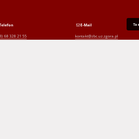
Ta 
Telefon
E-Mail
8) 68 328 21 55
kontakt@zbc.uz.zgora.pl
8) 68 453 26 06
p.karp@biblioteka.zgora.pl