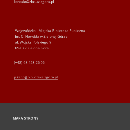
kontakt@zbc.uz.zgora.pl
Wojewódzka i Miejska Biblioteka Publiczna
im. C. Norwida w Zielonej Górze
al. Wojska Polskiego 9
65-077 Zielona Góra
(+48) 68 453 26 06
p.karp@biblioteka.zgora.pl
MAPA STRONY