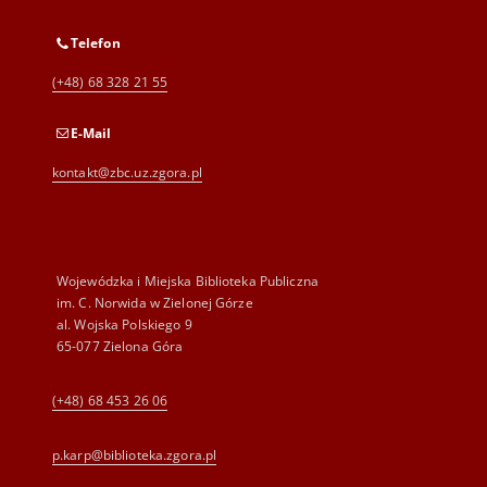
Telefon
(+48) 68 328 21 55
E-Mail
kontakt@zbc.uz.zgora.pl
Wojewódzka i Miejska Biblioteka Publiczna
im. C. Norwida w Zielonej Górze
al. Wojska Polskiego 9
65-077 Zielona Góra
(+48) 68 453 26 06
p.karp@biblioteka.zgora.pl