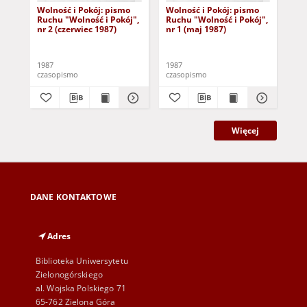
Wolność i Pokój: pismo
Wolność i Pokój: pismo
Wi
Ruchu "Wolność i Pokój",
Ruchu "Wolność i Pokój",
"Wo
nr 2 (czerwiec 1987)
nr 1 (maj 1987)
1987
1987
198
czasopismo
czasopismo
cza
Więcej
DANE KONTAKTOWE
Adres
Biblioteka Uniwersytetu
Zielonogórskiego
al. Wojska Polskiego 71
65-762 Zielona Góra