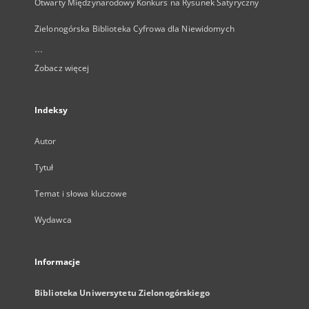
Otwarty Międzynarodowy Konkurs na Rysunek Satyryczny
Zielonogórska Biblioteka Cyfrowa dla Niewidomych
...
Zobacz więcej
Indeksy
Autor
Tytuł
Temat i słowa kluczowe
Wydawca
Informacje
Biblioteka Uniwersytetu Zielonogórskiego