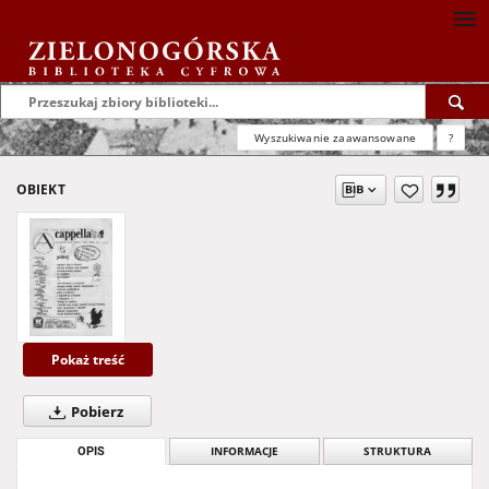
Wyszukiwanie zaawansowane
?
OBIEKT
Pokaż treść
Pobierz
OPIS
INFORMACJE
STRUKTURA