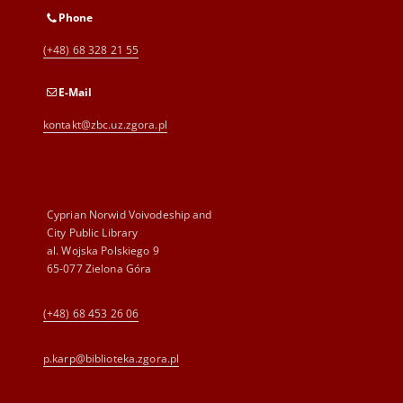
Phone
(+48) 68 328 21 55
E-Mail
kontakt@zbc.uz.zgora.pl
Cyprian Norwid Voivodeship and
City Public Library
al. Wojska Polskiego 9
65-077 Zielona Góra
(+48) 68 453 26 06
p.karp@biblioteka.zgora.pl