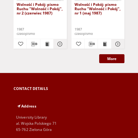
Wolność i Pokój: pismo
Wolność i Pokój: pismo
Wi
Ruchu "Wolność i Pokój",
Ruchu "Wolność i Pokój",
"Wo
nr 2 (czerwiec 1987)
nr 1 (maj 1987)
1987
1987
198
czasopismo
czasopismo
cza
More
CONTACT DETAILS
Address
University Library
al. Wojska Polskiego 71
65-762 Zielona Góra