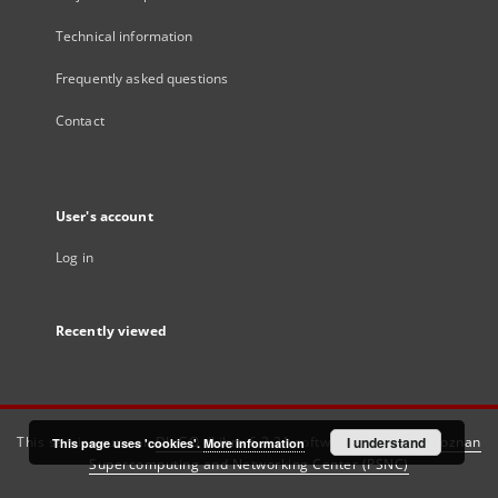
Technical information
Frequently asked questions
Contact
User's account
Log in
Recently viewed
This service runs on
DInGO dLibra 6.3.21
software created by
I understand
Poznan
This page uses 'cookies'.
More information
Supercomputing and Networking Center (PSNC)