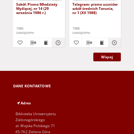
Sokół: Pismo Młodzieży
Telegram: pismo uczniów
Te
Myślącej, nr 14 (29
szkół średnich Torunia,
szk
września 1986 r.)
nr 1 (XII 1988)
nr 
1986
1988
198
czasopismo
czasopismo
cza
Więcej
DANE KONTAKTOWE
Adres
Biblioteka Uniwersytetu
Zielonogórskiego
al. Wojska Polskiego 71
65-762 Zielona Góra