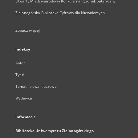
Otwarty Międzynarodowy Konkurs na Rysunek Satyryczny
Zielonogórska Biblioteka Cyfrowa dla Niewidomych
...
Zobacz więcej
Indeksy
Autor
Tytuł
Temat i słowa kluczowe
Wydawca
Informacje
Biblioteka Uniwersytetu Zielonogórskiego