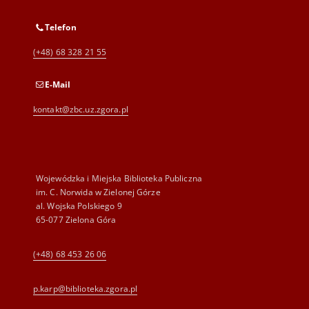
Telefon
(+48) 68 328 21 55
E-Mail
kontakt@zbc.uz.zgora.pl
Wojewódzka i Miejska Biblioteka Publiczna
im. C. Norwida w Zielonej Górze
al. Wojska Polskiego 9
65-077 Zielona Góra
(+48) 68 453 26 06
p.karp@biblioteka.zgora.pl