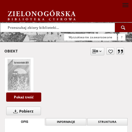
Wyszukiwanie zaawansowane
?
OBIEKT
Pokaż treść
Pobierz
OPIS
INFORMACJE
STRUKTURA