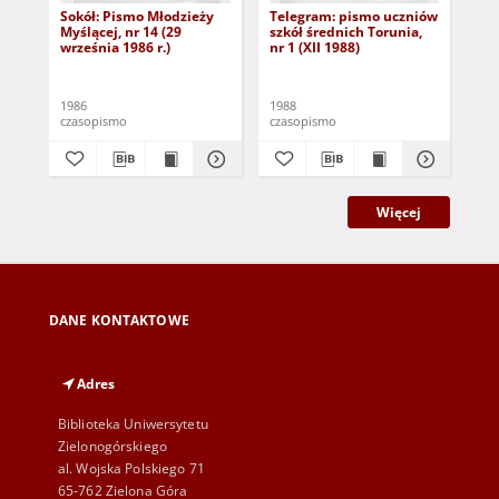
Sokół: Pismo Młodzieży
Telegram: pismo uczniów
Te
Myślącej, nr 14 (29
szkół średnich Torunia,
szk
września 1986 r.)
nr 1 (XII 1988)
nr 
1986
1988
198
czasopismo
czasopismo
cza
Więcej
DANE KONTAKTOWE
Adres
Biblioteka Uniwersytetu
Zielonogórskiego
al. Wojska Polskiego 71
65-762 Zielona Góra