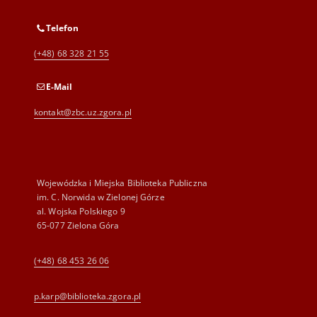
Telefon
(+48) 68 328 21 55
E-Mail
kontakt@zbc.uz.zgora.pl
Wojewódzka i Miejska Biblioteka Publiczna
im. C. Norwida w Zielonej Górze
al. Wojska Polskiego 9
65-077 Zielona Góra
(+48) 68 453 26 06
p.karp@biblioteka.zgora.pl