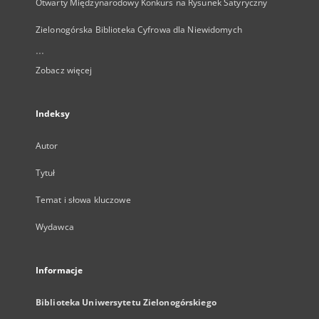
Otwarty Międzynarodowy Konkurs na Rysunek Satyryczny
Zielonogórska Biblioteka Cyfrowa dla Niewidomych
...
Zobacz więcej
Indeksy
Autor
Tytuł
Temat i słowa kluczowe
Wydawca
Informacje
Biblioteka Uniwersytetu Zielonogórskiego