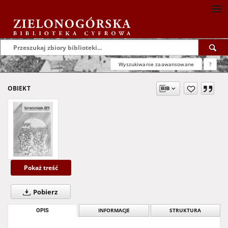
Wyszukiwanie zaawansowane
?
OBIEKT
Pokaż treść
Pobierz
OPIS
INFORMACJE
STRUKTURA