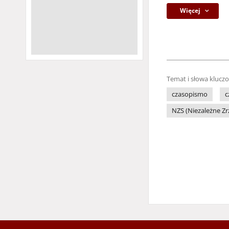
Więcej
Temat i słowa klucz
czasopismo
c
NZS (Niezależne Z