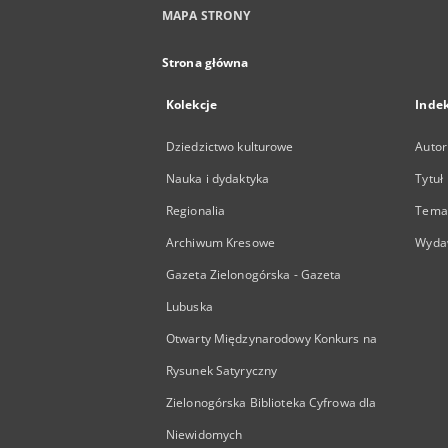
MAPA STRONY
Strona główna
Kolekcje
Inde
Dziedzictwo kulturowe
Autor
Nauka i dydaktyka
Tytuł
Regionalia
Temat
Archiwum Kresowe
Wyda
Gazeta Zielonogórska - Gazeta
Lubuska
Otwarty Międzynarodowy Konkurs na
Rysunek Satyryczny
Zielonogórska Biblioteka Cyfrowa dla
Niewidomych