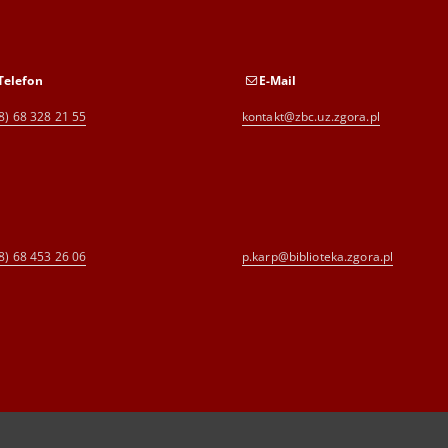
Telefon
E-Mail
8) 68 328 21 55
kontakt@zbc.uz.zgora.pl
8) 68 453 26 06
p.karp@biblioteka.zgora.pl