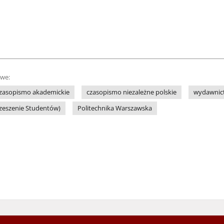
owe:
zasopismo akademickie
czasopismo niezależne polskie
wydawnict
rzeszenie Studentów)
Politechnika Warszawska