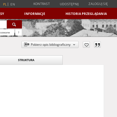
KONTRAST
ZALOGUJ SIĘ
UDOSTĘPNIJ
PL
EN
SY
INFORMACJE
HISTORIA PRZEGLĄDANIA
nsowane
?
Pobierz opis bibliograficzny
STRUKTURA