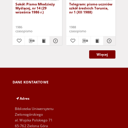
Sokół: Pismo Młodzieży
Telegram: pismo uczniów
Te
Myślącej, nr 14 (29
szkół średnich Torunia,
szk
września 1986 r.)
nr 1 (XII 1988)
nr 
1986
1988
198
czasopismo
czasopismo
cza
Więcej
DANE KONTAKTOWE
Adres
Biblioteka Uniwersytetu
Zielonogórskiego
al. Wojska Polskiego 71
65-762 Zielona Góra