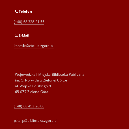
Telefon
(+48) 68 328 21 55
E-Mail
kontakt@zbc.uz.zgora.pl
Wojewódzka i Miejska Biblioteka Publiczna
im. C. Norwida w Zielonej Górze
al. Wojska Polskiego 9
65-077 Zielona Góra
(+48) 68 453 26 06
p.karp@biblioteka.zgora.pl