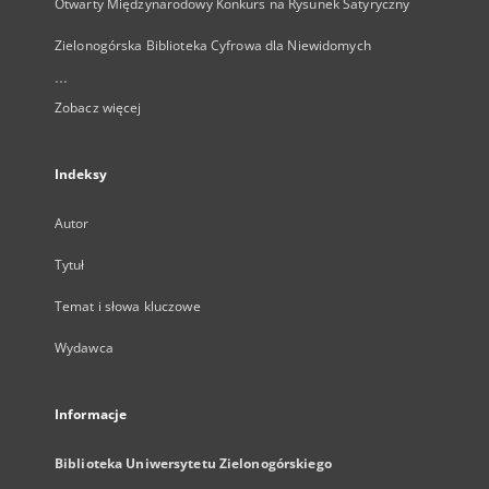
Otwarty Międzynarodowy Konkurs na Rysunek Satyryczny
Zielonogórska Biblioteka Cyfrowa dla Niewidomych
...
Zobacz więcej
Indeksy
Autor
Tytuł
Temat i słowa kluczowe
Wydawca
Informacje
Biblioteka Uniwersytetu Zielonogórskiego