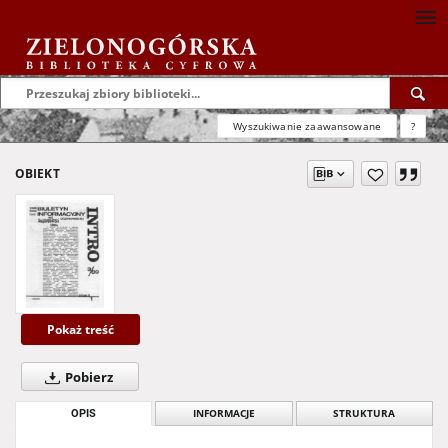
Wyszukiwanie zaawansowane
?
OBIEKT
Pokaż treść
Pobierz
OPIS
INFORMACJE
STRUKTURA