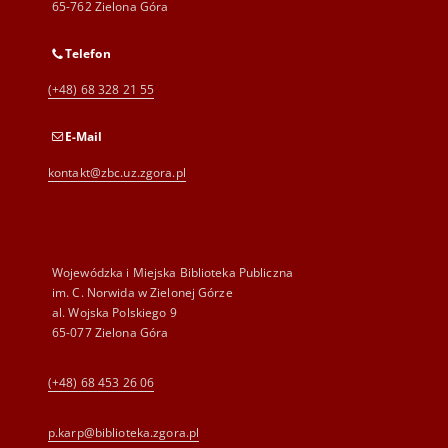
65-762 Zielona Góra
Telefon
(+48) 68 328 21 55
E-Mail
kontakt@zbc.uz.zgora.pl
Wojewódzka i Miejska Biblioteka Publiczna
im. C. Norwida w Zielonej Górze
al. Wojska Polskiego 9
65-077 Zielona Góra
(+48) 68 453 26 06
p.karp@biblioteka.zgora.pl