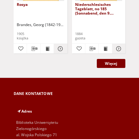
Rosya
Niederschlesisches
Ni
Tageblatt, no 185
Tag
(Sonnabend, den 9.
(S
August 1884)
Au
Brandes, Georg (1842-1927)
Sarnecka, M. - tł.
1905
1884
188
książka
gazeta
gaz
Więcej
DANE KONTAKTOWE
Adres
Biblioteka Uniwersytetu
Zielonogórskiego
al. Wojska Polskiego 71