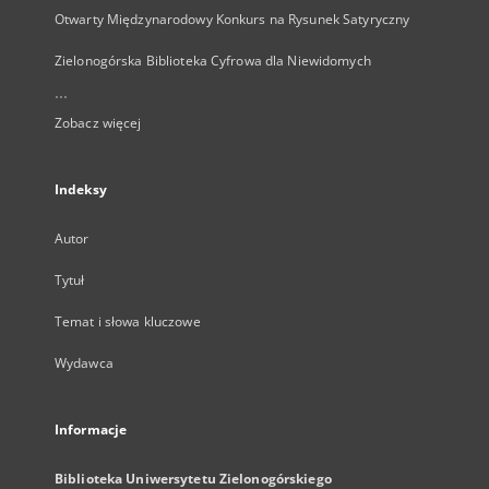
Otwarty Międzynarodowy Konkurs na Rysunek Satyryczny
Zielonogórska Biblioteka Cyfrowa dla Niewidomych
...
Zobacz więcej
Indeksy
Autor
Tytuł
Temat i słowa kluczowe
Wydawca
Informacje
Biblioteka Uniwersytetu Zielonogórskiego