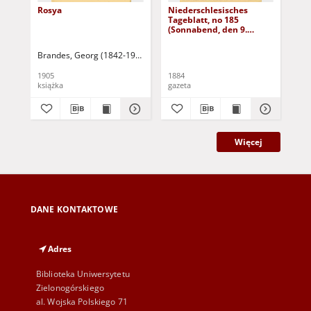
Rosya
Niederschlesisches
Ni
Tageblatt, no 185
Tag
(Sonnabend, den 9.
(S
August 1884)
Au
Brandes, Georg (1842-1927)
Sarnecka, M. - tł.
1905
1884
188
książka
gazeta
gaz
Więcej
DANE KONTAKTOWE
Adres
Biblioteka Uniwersytetu
Zielonogórskiego
al. Wojska Polskiego 71