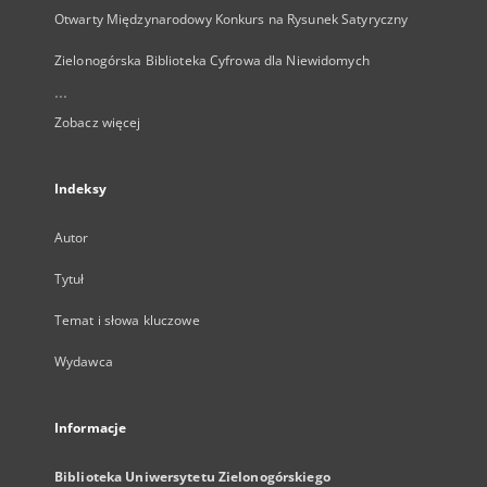
Otwarty Międzynarodowy Konkurs na Rysunek Satyryczny
Zielonogórska Biblioteka Cyfrowa dla Niewidomych
...
Zobacz więcej
Indeksy
Autor
Tytuł
Temat i słowa kluczowe
Wydawca
Informacje
Biblioteka Uniwersytetu Zielonogórskiego