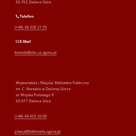
65-762 Zielona Góra
Telefon
(+48) 68 328 21 55
E-Mail
kontakt@zbc.uz.zgora.pl
Wojewódzka i Miejska Biblioteka Publiczna
im. C. Norwida w Zielonej Górze
al. Wojska Polskiego 9
65-077 Zielona Góra
(+48) 68 453 26 06
p.karp@biblioteka.zgora.pl