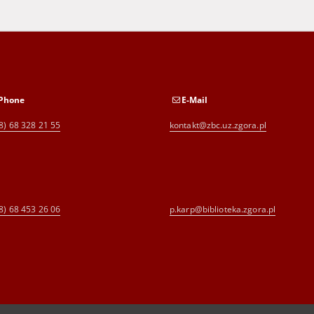
Phone
E-Mail
8) 68 328 21 55
kontakt@zbc.uz.zgora.pl
8) 68 453 26 06
p.karp@biblioteka.zgora.pl