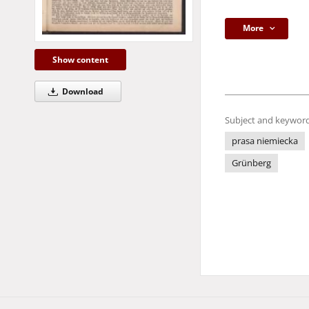
More
Show content
Download
Subject and keyword
prasa niemiecka
Grünberg