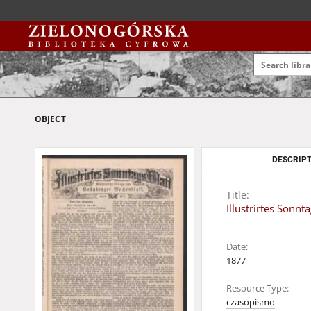
OBJECT
DESCRIPT
Title:
Illustrirtes Sonn
Date:
1877
Resource Type:
czasopismo