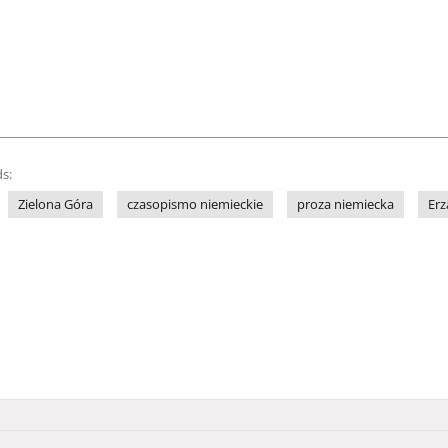
s:
Zielona Góra
czasopismo niemieckie
proza niemiecka
Erz