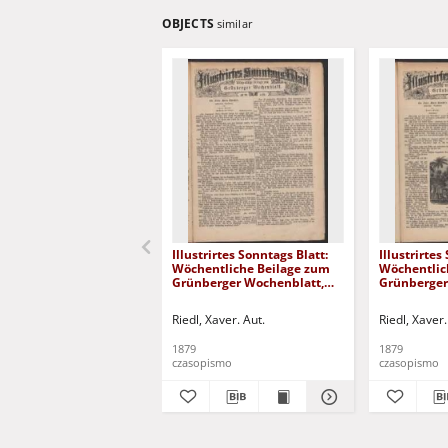
OBJECTS
similar
Illustrirtes Sonntags Blatt:
Illustrirtes
Wöchentliche Beilage zum
Wöchentlic
Grünberger Wochenblatt,
Grünberger
No. 39. (1879)
No. 38. (187
Riedl, Xaver. Aut.
Riedl, Xaver.
1879
1879
czasopismo
czasopismo