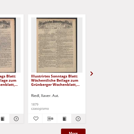
ags Blatt:
Illustrirtes Sonntags Blatt:
Illustrirtes Sonntags Bl
ilage zum
Wöchentliche Beilage zum
Wöchentliche Beilage
enblatt,
Grünberger Wochenblatt,
Grünberger Wochenbla
No. 35. (1879)
No. 34. (1879)
Riedl, Xaver. Aut.
Riedl, Xaver. Aut.
1879
1879
czasopismo
czasopismo
More