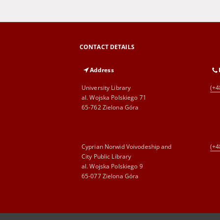
CONTACT DETAILS
Address
University Library
(+4
al. Wojska Polskiego 71
65-762 Zielona Góra
Cyprian Norwid Voivodeship and
(+4
City Public Library
al. Wojska Polskiego 9
65-077 Zielona Góra