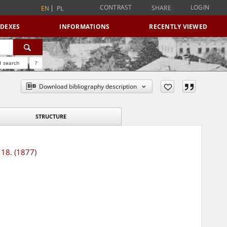
CONTRAST
LOGIN
SHARE
EN
PL
NDEXES
INFORMATIONS
RECENTLY VIEWED
 search
?
Download bibliography description
STRUCTURE
 18. (1877)