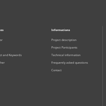
xes
Informations
or
Project description
Project Participants
ct and Keywords
Technical information
sher
Frequently asked questions
Contact