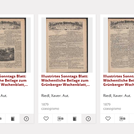
 Sonntags Blatt:
Illustrirtes Sonntags Blatt:
Illustrirtes Sonnt
he Beilage zum
Wöchentliche Beilage zum
Wöchentliche Be
 Wochenblatt,
Grünberger Wochenblatt,
Grünberger Woch
9)
No. 37. (1879)
No. 36. (1879)
 Aut.
Riedl, Xaver. Aut.
Riedl, Xaver. Aut.
1879
1879
czasopismo
czasopismo